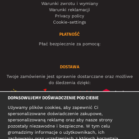
Warunki zwrotu i wymiany
Warunki reklamacji
Privacy policy
Cookie-settings
PŁATNOŚĆ
Płać bezpiecznie za pomocą:
DOSTAWA
Twoje zamówienie jest sprawnie dostarczane oraz możliwe
do śledzenia dzięki:
DOPASOWUJEMY DOŚWIADCZENIE POD CIEBIE
Używamy plików cookies, aby zapewnić Ci
MEDIA SPOŁECZNOŚCIOWE
spersonalizowane doświadczenie zakupowe,
spersonalizowaną reklamę oraz aby nasze strony
pozostały niezawodne i bezpieczne. W tym celu
gromadzimy informacje o użytkownikach, ich
ADRES KONTAKTOWY
zachowaniu oraz urządzeniach z których korzystają.