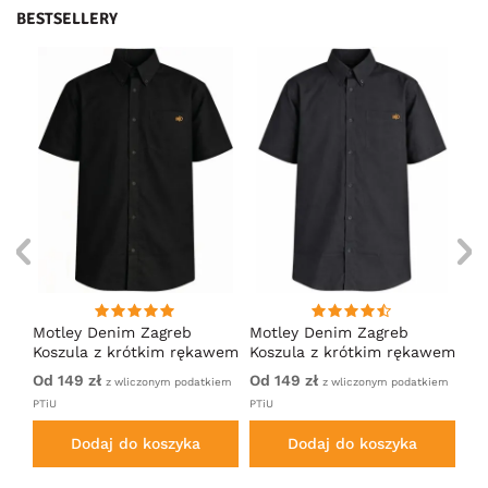
BESTSELLERY
Motley Denim Zagreb
Motley Denim Zagreb
Mo
Koszula z krótkim rękawem
Koszula z krótkim rękawem
Ko
Czarny
Antracytowy
Ci
Od 149 zł
Od 149 zł
Od
iem
z wliczonym podatkiem
z wliczonym podatkiem
PTiU
PTiU
PTi
Dodaj do koszyka
Dodaj do koszyka