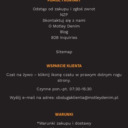
POMOC I KONTAKT
Odstąp od zakupu i zgłoś zwrot
NZP
Skontaktuj się z nami
O Motley Denim
Blog
B2B Inquiries
Sitemap
WSPARCIE KLIENTA
Czat na żywo – kliknij ikonę czatu w prawym dolnym rogu
strony.
Czynne pon.-pt. 07:30-15:30
Wyślij e-mail na adres:
obslugaklienta@motleydenim.pl
WARUNKI
*Warunki zakupu i dostawy