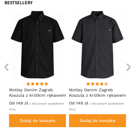
BESTSELLERY
Motley Denim Zagreb
Motley Denim Zagreb
Ka
Koszula z krótkim rękawem
Koszula z krótkim rękawem
Ch
Czarny
Antracytowy
Bl
Od 149 zł
Od 149 zł
69
PTiU
z wliczonym podatkiem
z wliczonym podatkiem
PTiU
PTiU
pod
Dodaj do koszyka
Dodaj do koszyka