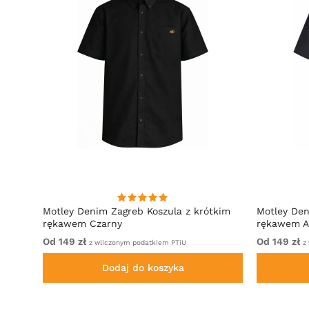
hirt
Motley Denim Zagreb Koszula z krótkim
Motley Den
rękawem Czarny
rękawem A
Od 149 zł
Od 149 zł
z wliczonym podatkiem PTiU
z 
Dodaj do koszyka