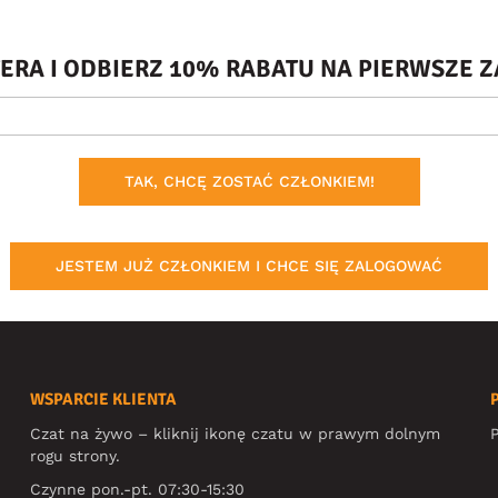
TERA I ODBIERZ 10% RABATU NA PIERWSZE
TAK, CHCĘ ZOSTAĆ CZŁONKIEM!
JESTEM JUŻ CZŁONKIEM I CHCE SIĘ ZALOGOWAĆ
WSPARCIE KLIENTA
Czat na żywo – kliknij ikonę czatu w prawym dolnym
P
rogu strony.
Czynne pon.-pt. 07:30-15:30