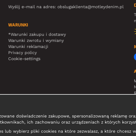
Wyślij e-mail na adres:
obslugaklienta@motleydenim.pl
T
m
WARUNKI
*Warunki zakupu i dostawy
Warunki zwrotu i wymiany
Warunki reklamacji
Privacy policy
Cookie-settings
N
R
zowane doświadczenie zakupowe, spersonalizowaną reklamę oraz
tkownikach, ich zachowaniu oraz urządzeniach z których korzyst
kies lub wybierz pliki cookies na które zezwalasz, a które chcesz w