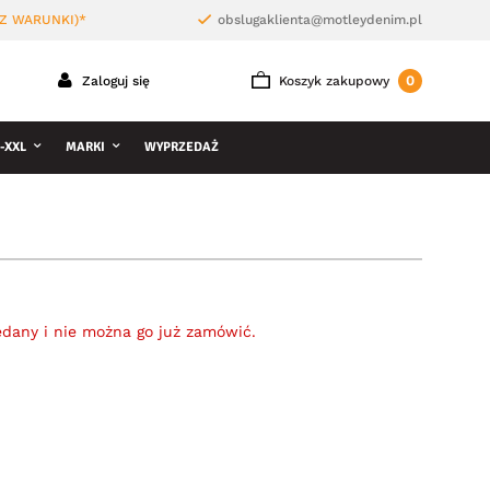
Z WARUNKI)*
obslugaklienta@motleydenim.pl
0
Zaloguj się
Koszyk zakupowy
-XXL
MARKI
WYPRZEDAŻ
edany i nie można go już zamówić.