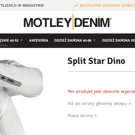
YLIZACJI W MAGAZYNIE
BEZPŁATNA DOSTAWA (ZOBAC
ĘSKIE 40-52
AKCESORIA
ODZIEŻ DAMSKA 40-66
ODZIEŻ DAMSKA XS
 Dino
Split Star Dino
Ten produkt jest obecnie wyprz
Idź do strony głównej sklepu »
Mapa strony »