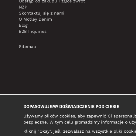
Odstąp od zakupu i zgłoś zwrot
NZP
Skontaktuj się z nami
O Motley Denim
Blog
B2B Inquiries
Sitemap
DOPASOWUJEMY DOŚWIADCZENIE POD CIEBIE
Używamy plików cookies, aby zapewnić Ci spersonali
bezpieczne. W tym celu gromadzimy informacje o uży
Kliknij "Okay", jeśli zezwalasz na wszystkie pliki coo