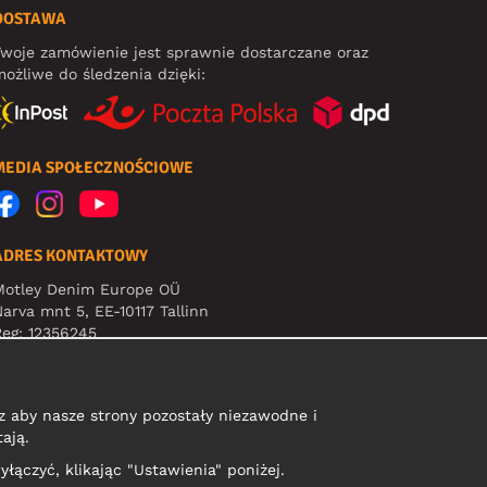
DOSTAWA
woje zamówienie jest sprawnie dostarczane oraz
ożliwe do śledzenia dzięki:
MEDIA SPOŁECZNOŚCIOWE
ADRES KONTAKTOWY
Motley Denim Europe OÜ
arva mnt 5, EE-10117 Tallinn
eg: 12356245
Uwaga! Nie wysyłaj zwrotów produktów na ten adres!
 aby nasze strony pozostały niezawodne i
ają.
yłączyć, klikając "Ustawienia" poniżej.