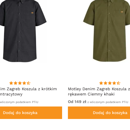
im Zagreb Koszula z krótkim
Motley Denim Zagreb Koszula z
ntracytowy
rękawem Ciemny khaki
Od 149 zł
wliczonym podatkiem PTiU
z wliczonym podatkiem PTiU
Dodaj do koszyka
Dodaj do koszyka