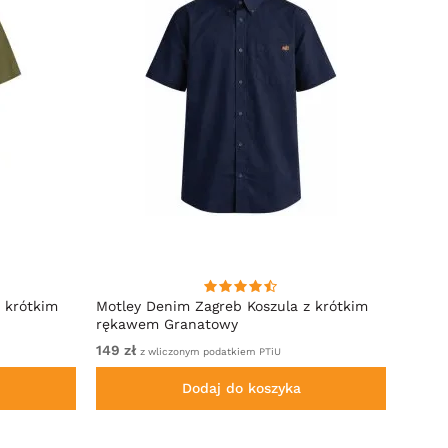
 krótkim
Motley Denim Zagreb Koszula z krótkim
Kam J
rękawem Granatowy
Sleeve
149 zł
Od 32
z wliczonym podatkiem PTiU
Dodaj do koszyka