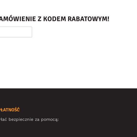
 ZAMÓWIENIE Z KODEM RABATOWYM!
PŁATNOŚĆ
łać bezpiecznie za pomocą: