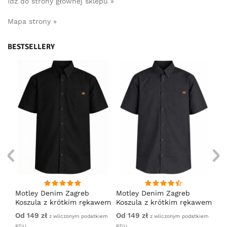
Idź do strony głównej sklepu »
Mapa strony »
BESTSELLERY
ng
Motley Denim Zagreb
Motley Denim Zagreb
Mo
Koszula z krótkim rękawem
Koszula z krótkim rękawem
Ko
Czarny
Antracytowy
Gr
Od 149 zł
Od 149 zł
14
iem
z wliczonym podatkiem
z wliczonym podatkiem
PTiU
PTiU