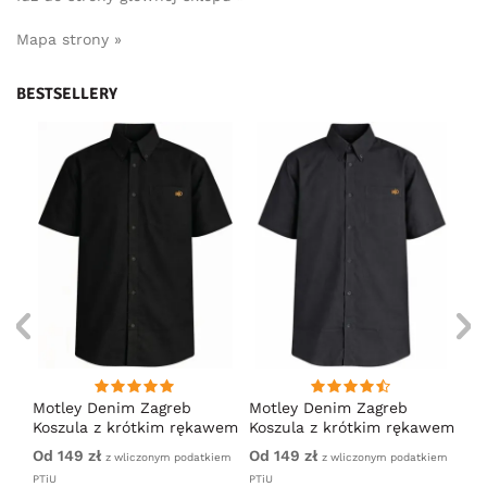
Mapa strony »
BESTSELLERY
na
Motley Denim Zagreb
Motley Denim Zagreb
Mo
nia
Koszula z krótkim rękawem
Koszula z krótkim rękawem
Ko
Czarny
Antracytowy
Gr
Od 149 zł
Od 149 zł
14
iem
z wliczonym podatkiem
z wliczonym podatkiem
PTiU
PTiU