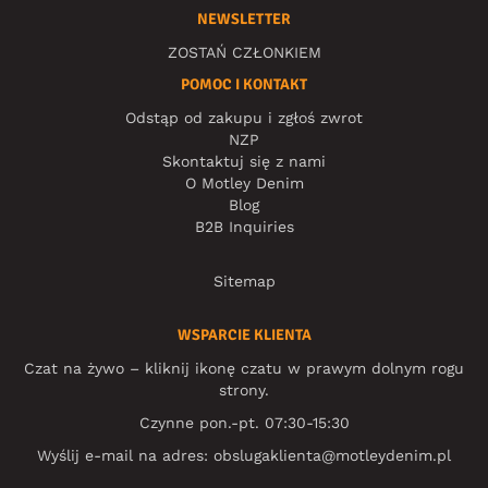
NEWSLETTER
ZOSTAŃ CZŁONKIEM
POMOC I KONTAKT
Odstąp od zakupu i zgłoś zwrot
NZP
Skontaktuj się z nami
O Motley Denim
Blog
B2B Inquiries
Sitemap
WSPARCIE KLIENTA
Czat na żywo – kliknij ikonę czatu w prawym dolnym rogu
strony.
Czynne pon.-pt. 07:30-15:30
Wyślij e-mail na adres:
obslugaklienta@motleydenim.pl