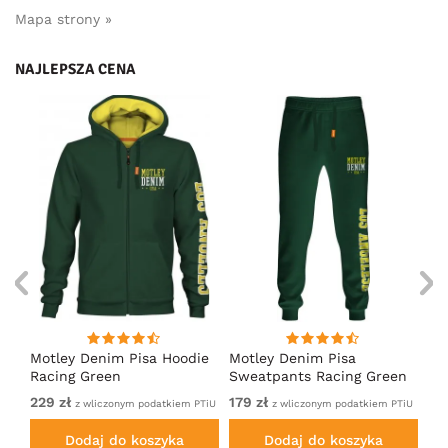
Mapa strony »
NAJLEPSZA CENA
irt
Motley Denim Pisa Hoodie
Motley Denim Pisa
Mo
Racing Green
Sweatpants Racing Green
Ho
229 zł
179 zł
22
em
z wliczonym podatkiem PTiU
z wliczonym podatkiem PTiU
Dodaj do koszyka
Dodaj do koszyka