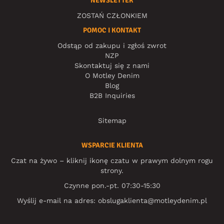
NEWSLETTER
ZOSTAŃ CZŁONKIEM
POMOC I KONTAKT
Odstąp od zakupu i zgłoś zwrot
NZP
Skontaktuj się z nami
O Motley Denim
Blog
B2B Inquiries
Sitemap
WSPARCIE KLIENTA
Czat na żywo – kliknij ikonę czatu w prawym dolnym rogu
strony.
Czynne pon.-pt. 07:30-15:30
Wyślij e-mail na adres:
obslugaklienta@motleydenim.pl