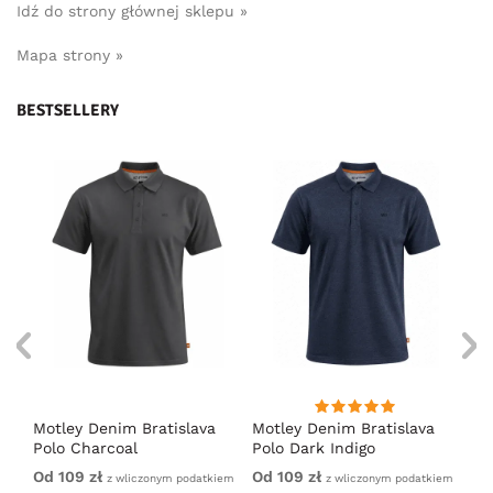
Idź do strony głównej sklepu »
Mapa strony »
BESTSELLERY
Motley Denim Bratislava
Motley Denim Bratislava
Mo
Polo Charcoal
Polo Dark Indigo
Po
Od 109 zł
Od 109 zł
Od
iem
z wliczonym podatkiem
z wliczonym podatkiem