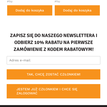
PTiU
PTiU
PTi
Dodaj do koszyka
Dodaj do koszyka
ZAPISZ SIĘ DO NASZEGO NEWSLETTERA I
ODBIERZ 10% RABATU NA PIERWSZE
ZAMÓWIENIE Z KODEM RABATOWYM!
TAK, CHCĘ ZOSTAĆ CZŁONKIEM!
JESTEM JUŻ CZŁONKIEM I CHCE SIĘ
ZALOGOWAĆ