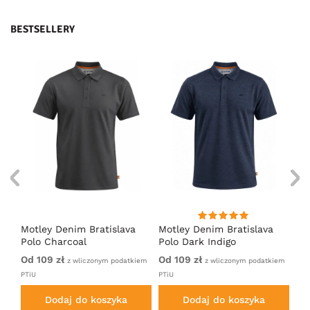
BESTSELLERY
ka
Motley Denim Bratislava
Motley Denim Bratislava
Es
m
Polo Charcoal
Polo Dark Indigo
ko
Od 109 zł
Od 109 zł
179
TiU
z wliczonym podatkiem
z wliczonym podatkiem
PTiU
PTiU
Dodaj do koszyka
Dodaj do koszyka