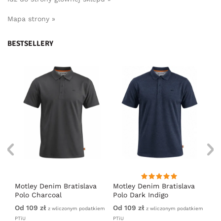
Mapa strony »
BESTSELLERY
ort
Motley Denim Bratislava
Motley Denim Bratislava
Es
Polo Charcoal
Polo Dark Indigo
ko
Od 109 zł
Od 109 zł
179
iem
z wliczonym podatkiem
z wliczonym podatkiem
PTiU
PTiU