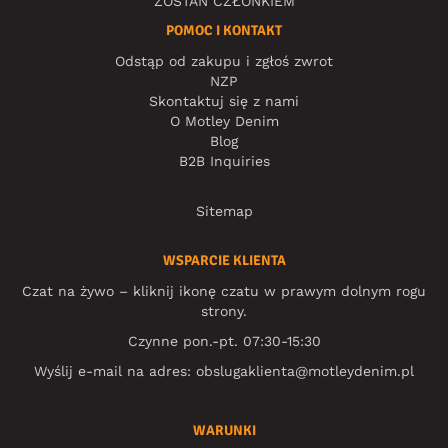
ZOSTAŃ CZŁONKIEM
POMOC I KONTAKT
Odstąp od zakupu i zgłoś zwrot
NZP
Skontaktuj się z nami
O Motley Denim
Blog
B2B Inquiries
Sitemap
WSPARCIE KLIENTA
Czat na żywo – kliknij ikonę czatu w prawym dolnym rogu
strony.
Czynne pon.-pt. 07:30-15:30
Wyślij e-mail na adres:
obslugaklienta@motleydenim.pl
WARUNKI