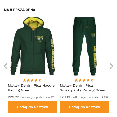
NAJLEPSZA CENA
irt
Motley Denim Pisa Hoodie
Motley Denim Pisa
Mo
Racing Green
Sweatpants Racing Green
Ho
229 zł
179 zł
22
em
z wliczonym podatkiem PTiU
z wliczonym podatkiem PTiU
Dodaj do koszyka
Dodaj do koszyka