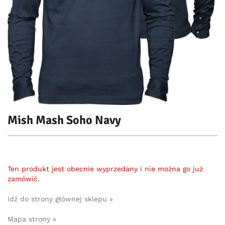
Mish Mash Soho Navy
Ten produkt jest obecnie wyprzedany i nie można go już
zamówić.
Idź do strony głównej sklepu »
Mapa strony »