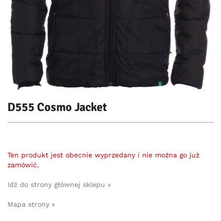
D555 Cosmo Jacket
Ten produkt jest obecnie wyprzedany i nie można go już
zamówić.
Idź do strony głównej sklepu »
Mapa strony »