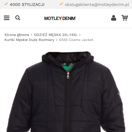
4000 STYLIZACJI
obslugaklienta@motleydenim.pl
Strona główna
ODZIEŻ MĘSKA 2XL-14XL
Kurtki Męskie Duże Rozmiary
D555 Cosmo Jacket