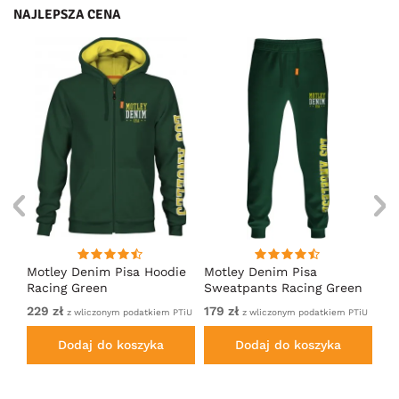
NAJLEPSZA CENA
irt
Motley Denim Pisa Hoodie
Motley Denim Pisa
Mo
Racing Green
Sweatpants Racing Green
Ho
229 zł
179 zł
22
em
z wliczonym podatkiem PTiU
z wliczonym podatkiem PTiU
Dodaj do koszyka
Dodaj do koszyka