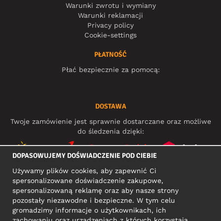
Warunki zwrotu i wymiany
Warunki reklamacji
Privacy policy
Cookie-settings
PŁATNOŚĆ
Płać bezpiecznie za pomocą:
DOSTAWA
Twoje zamówienie jest sprawnie dostarczane oraz możliwe
do śledzenia dzięki:
DOPASOWUJEMY DOŚWIADCZENIE POD CIEBIE
Używamy plików cookies, aby zapewnić Ci
MEDIA SPOŁECZNOŚCIOWE
spersonalizowane doświadczenie zakupowe,
spersonalizowaną reklamę oraz aby nasze strony
pozostały niezawodne i bezpieczne. W tym celu
gromadzimy informacje o użytkownikach, ich
ADRES KONTAKTOWY
zachowaniu oraz urządzeniach z których korzystają.