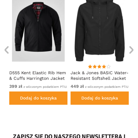
D555 Kent Elastic Rib Hem
Jack & Jones BASIC Water-
Ad
& Cuffs Harrington Jacket
Resistant Softshell Jacket
So
Black
Black
399 zł
449 zł
Od
iem
z wliczonym podatkiem PTiU
z wliczonym podatkiem PTiU
PTi
Dodaj do koszyka
Dodaj do koszyka
ZAPISZ SIĘ DO NASZEGO NEWSLETTERA I