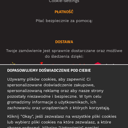
Cookie-settings
PŁATNOŚĆ
Płać bezpiecznie za pomocą:
DOSTAWA
Twoje zamówienie jest sprawnie dostarczane oraz możliwe
do śledzenia dzięki:
DOPASOWUJEMY DOŚWIADCZENIE POD CIEBIE
Używamy plików cookies, aby zapewnić Ci
MEDIA SPOŁECZNOŚCIOWE
spersonalizowane doświadczenie zakupowe,
spersonalizowaną reklamę oraz aby nasze strony
pozostały niezawodne i bezpieczne. W tym celu
gromadzimy informacje o użytkownikach, ich
ADRES KONTAKTOWY
zachowaniu oraz urządzeniach z których korzystają.
Motley Denim Europe OÜ
Kliknij "Okay", jeśli zezwalasz na wszystkie pliki cookies
Narva mnt 5, EE-10117 Tallinn
lub wybierz pliki cookies na które zezwalasz, a które
Reg: 12356245
chcesz wyłączyć, klikając "Ustawienia" poniżej.