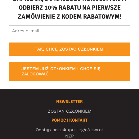
ODBIERZ 10% RABATU NA PIERWSZE
ZAMÓWIENIE Z KODEM RABATOWYM!
TAK, CHCĘ ZOSTAĆ CZŁONKIEM!
JESTEM JUŻ CZŁONKIEM I CHCE SIĘ
ZALOGOWAĆ
NEWSLETTER
ZOSTAŃ CZŁONKIEM
POMOC I KONTAKT
Odstąp od zakupu i zgłoś zwrot
NZP