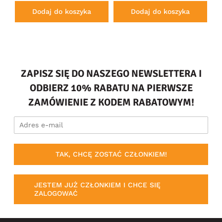
PTi
Dodaj do koszyka
Dodaj do koszyka
ZAPISZ SIĘ DO NASZEGO NEWSLETTERA I
ODBIERZ 10% RABATU NA PIERWSZE
ZAMÓWIENIE Z KODEM RABATOWYM!
TAK, CHCĘ ZOSTAĆ CZŁONKIEM!
JESTEM JUŻ CZŁONKIEM I CHCE SIĘ
ZALOGOWAĆ