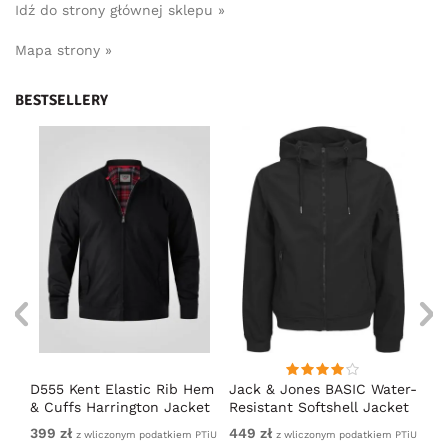
Idź do strony głównej sklepu »
Mapa strony »
BESTSELLERY
D555 Kent Elastic Rib Hem
Jack & Jones BASIC Water-
Ad
& Cuffs Harrington Jacket
Resistant Softshell Jacket
So
Black
Black
399 zł
449 zł
Od
iem
z wliczonym podatkiem PTiU
z wliczonym podatkiem PTiU