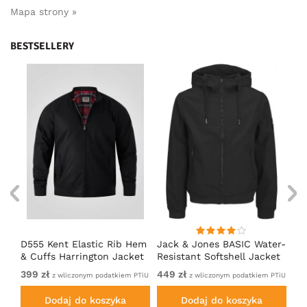
Mapa strony »
BESTSELLERY
D555 Kent Elastic Rib Hem
Jack & Jones BASIC Water-
Ad
& Cuffs Harrington Jacket
Resistant Softshell Jacket
So
Black
Black
399 zł
449 zł
Od
iem
z wliczonym podatkiem PTiU
z wliczonym podatkiem PTiU
PTi
Dodaj do koszyka
Dodaj do koszyka