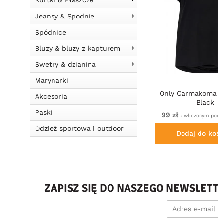
Kurtki & Płaszcze
Jeansy & Spodnie
Spódnice
Bluzy & bluzy z kapturem
Swetry & dzianina
Marynarki
Only Carmakoma 
Akcesoria
Black
Paski
99 zł
z wliczonym po
Odzież sportowa i outdoor
Dodaj do ko
ZAPISZ SIĘ DO NASZEGO NEWSLET