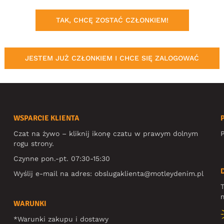
TAK, CHCĘ ZOSTAĆ CZŁONKIEM!
JESTEM JUŻ CZŁONKIEM I CHCE SIĘ ZALOGOWAĆ
WSPARCIE KLIENTA
Czat na żywo – kliknij ikonę czatu w prawym dolnym
P
rogu strony.
Czynne pon.-pt. 07:30-15:30
Wyślij e-mail na adres:
obslugaklienta@motleydenim.pl
T
m
WARUNKI
*Warunki zakupu i dostawy