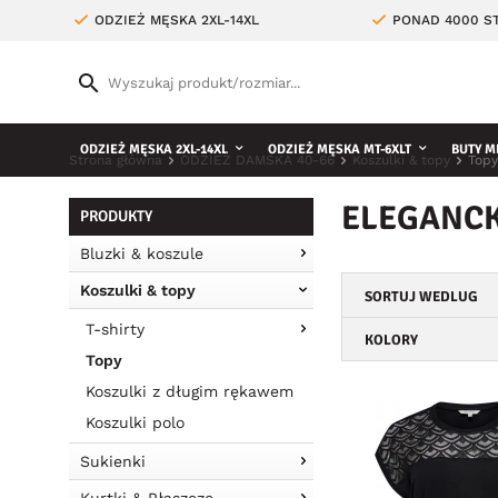
ODZIEŻ MĘSKA 2XL-14XL
PONAD 4000 ST
ODZIEŻ MĘSKA 2XL-14XL
ODZIEŻ MĘSKA MT-6XLT
BUTY M
Strona główna
ODZIEŻ DAMSKA 40-66
Koszulki & topy
Topy
ELEGANCK
PRODUKTY
Bluzki & koszule
Koszulki & topy
SORTUJ WEDLUG
T-shirty
KOLORY
Topy
Koszulki z długim rękawem
Koszulki polo
Sukienki