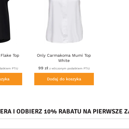
Flake Top
Only Carmakoma Mumi Top
White
99 zł
datkiem PTiU
z wliczonym podatkiem PTiU
szyka
Dodaj do koszyka
TERA I ODBIERZ 10% RABATU NA PIERWSZE