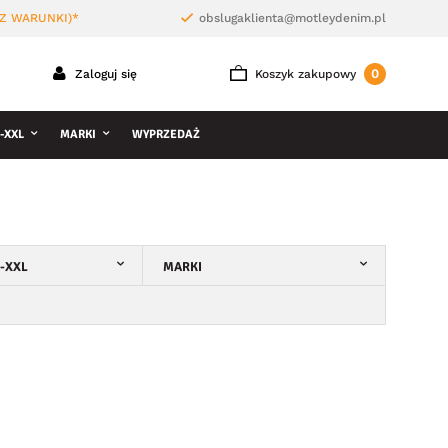
Z WARUNKI)*
obslugaklienta@motleydenim.pl
0
Zaloguj się
Koszyk zakupowy
-XXL
MARKI
WYPRZEDAŻ
H
-XXL
MARKI