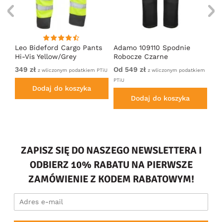
a
Leo Bideford Cargo Pants
Adamo 109110 Spodnie
Le
Hi-Vis Yellow/Grey
Robocze Czarne
Hi
349 zł
Od 549 zł
34
iU
z wliczonym podatkiem PTiU
z wliczonym podatkiem
PTiU
Dodaj do koszyka
Dodaj do koszyka
ZAPISZ SIĘ DO NASZEGO NEWSLETTERA I
ODBIERZ 10% RABATU NA PIERWSZE
ZAMÓWIENIE Z KODEM RABATOWYM!