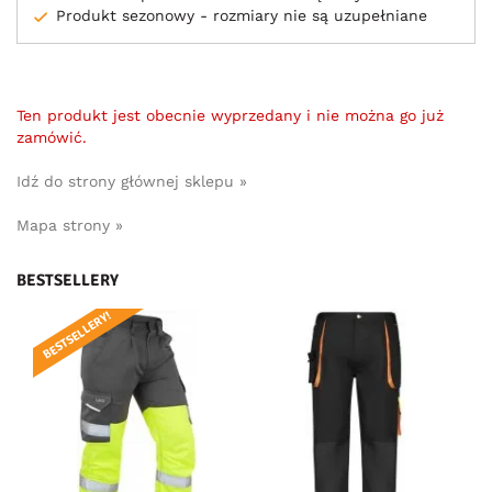
Produkt sezonowy - rozmiary nie są uzupełniane
Ten produkt jest obecnie wyprzedany i nie można go już
zamówić.
Idź do strony głównej sklepu »
Mapa strony »
BESTSELLERY
BESTSELLERY!
BE