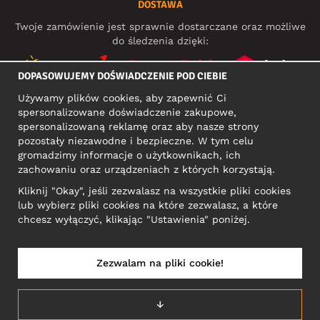
DOSTAWA
Twoje zamówienie jest sprawnie dostarczane oraz możliwe
do śledzenia dzięki:
DOPASOWUJEMY DOŚWIADCZENIE POD CIEBIE
Używamy plików cookies, aby zapewnić Ci
MEDIA SPOŁECZNOŚCIOWE
spersonalizowane doświadczenie zakupowe,
spersonalizowaną reklamę oraz aby nasze strony
pozostały niezawodne i bezpieczne. W tym celu
gromadzimy informacje o użytkownikach, ich
ADRES KONTAKTOWY
zachowaniu oraz urządzeniach z których korzystają.
Motley Denim Europe OÜ
Kliknij "Okay", jeśli zezwalasz na wszystkie pliki cookies
Narva mnt 5, EE-10117 Tallinn
lub wybierz pliki cookies na które zezwalasz, a które
Reg: 12356245
chcesz wyłączyć, klikając "Ustawienia" poniżej.
Uwaga! Nie wysyłaj zwrotów produktów na ten adres!
Zezwalam na pliki cookie!
POLSKA/POLSKI
↓