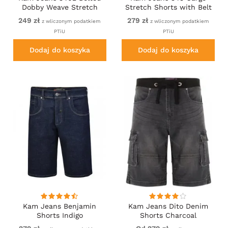
Dobby Weave Stretch
Stretch Shorts with Belt
Chino Shorts Navy
Sand
249 zł
279 zł
z wliczonym podatkiem
z wliczonym podatkiem
PTiU
PTiU
Dodaj do koszyka
Dodaj do koszyka
Kam Jeans Benjamin
Kam Jeans Dito Denim
Shorts Indigo
Shorts Charcoal