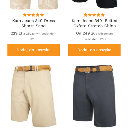
Kam Jeans 340 Dress
Kam Jeans 3401 Belted
Shorts Sand
Oxford Stretch Chino
Shorts Navy
229 zł
Od 249 zł
z wliczonym podatkiem
z wliczonym
PTiU
podatkiem PTiU
Dodaj do koszyka
Dodaj do koszyka