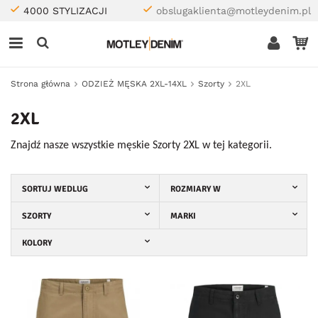
4000 STYLIZACJI
obslugaklienta@motleydenim.pl
Strona główna
ODZIEŻ MĘSKA 2XL-14XL
Szorty
2XL
2XL
Znajdź nasze wszystkie męskie Szorty 2XL w tej kategorii.
SORTUJ WEDLUG
ROZMIARY W
SZORTY
MARKI
KOLORY