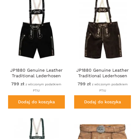
JP1880 Genuine Leather
JP1880 Genuine Leather
Traditional Lederhosen
Traditional Lederhosen
Shorts Black
Shorts Brown
799 zł
799 zł
z wliczonym podatkiem
z wliczonym podatkiem
PTiU
PTiU
Dodaj do koszyka
Dodaj do koszyka