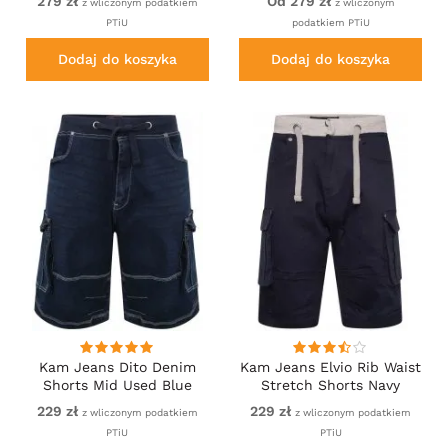
279 zł
Od 279 zł
z wliczonym podatkiem
z wliczonym
PTiU
podatkiem PTiU
Dodaj do koszyka
Dodaj do koszyka
Kam Jeans Dito Denim
Kam Jeans Elvio Rib Waist
Shorts Mid Used Blue
Stretch Shorts Navy
229 zł
229 zł
z wliczonym podatkiem
z wliczonym podatkiem
PTiU
PTiU