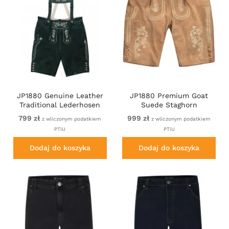
JP1880 Genuine Leather
JP1880 Premium Goat
Traditional Lederhosen
Suede Staghorn
Shorts Green
Embroidery Shorts
799 zł
999 zł
z wliczonym podatkiem
z wliczonym podatkiem
Leather Brown
PTiU
PTiU
Dodaj do koszyka
Dodaj do koszyka