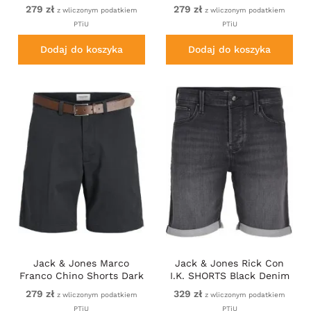
Brown
279 zł
279 zł
z wliczonym podatkiem
z wliczonym podatkiem
PTiU
PTiU
Dodaj do koszyka
Dodaj do koszyka
Jack & Jones Marco
Jack & Jones Rick Con
Franco Chino Shorts Dark
I.K. SHORTS Black Denim
Navy
279 zł
329 zł
z wliczonym podatkiem
z wliczonym podatkiem
PTiU
PTiU