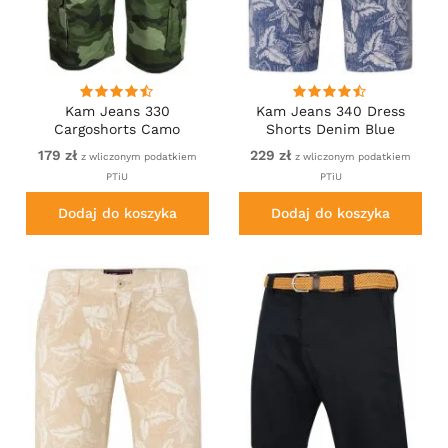
Kam Jeans 330
Kam Jeans 340 Dress
Cargoshorts Camo
Shorts Denim Blue
179 zł
229 zł
z wliczonym podatkiem
z wliczonym podatkiem
PTiU
PTiU
Dodaj do koszyka
Dodaj do koszyka