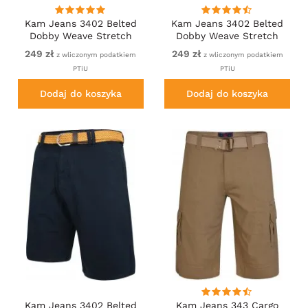
Kam Jeans 3402 Belted
Kam Jeans 3402 Belted
Dobby Weave Stretch
Dobby Weave Stretch
Chino Shorts Beige
Chino Shorts Charcoal
249 zł
249 zł
z wliczonym podatkiem
z wliczonym podatkiem
PTiU
PTiU
Dodaj do koszyka
Dodaj do koszyka
Kam Jeans 3402 Belted
Kam Jeans 343 Cargo