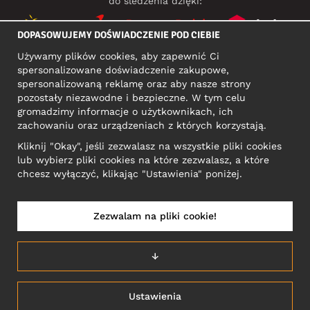
do śledzenia dzięki:
DOPASOWUJEMY DOŚWIADCZENIE POD CIEBIE
Używamy plików cookies, aby zapewnić Ci
MEDIA SPOŁECZNOŚCIOWE
spersonalizowane doświadczenie zakupowe,
spersonalizowaną reklamę oraz aby nasze strony
pozostały niezawodne i bezpieczne. W tym celu
gromadzimy informacje o użytkownikach, ich
ADRES KONTAKTOWY
zachowaniu oraz urządzeniach z których korzystają.
Motley Denim Europe OÜ
Kliknij "Okay", jeśli zezwalasz na wszystkie pliki cookies
Narva mnt 5, EE-10117 Tallinn
lub wybierz pliki cookies na które zezwalasz, a które
Reg: 12356245
chcesz wyłączyć, klikając "Ustawienia" poniżej.
Uwaga! Nie wysyłaj zwrotów produktów na ten adres!
Zezwalam na pliki cookie!
POLSKA/POLSKI
↓
Ustawienia