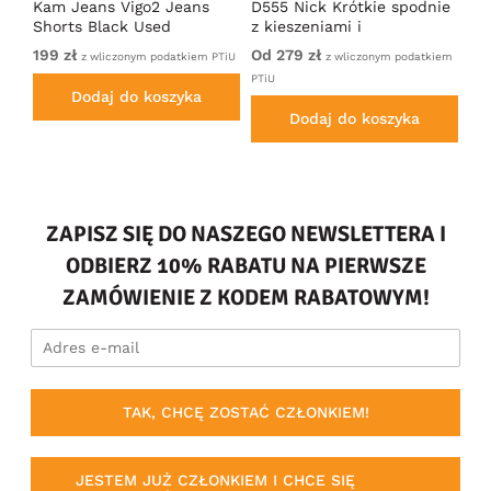
Kam Jeans Vigo2 Jeans
D555 Nick Krótkie spodnie
Ka
Shorts Black Used
z kieszeniami i
Sh
elastycznym pasem
199 zł
Od 279 zł
22
PTiU
z wliczonym podatkiem PTiU
z wliczonym podatkiem
Granatowe
PTiU
Dodaj do koszyka
Dodaj do koszyka
ZAPISZ SIĘ DO NASZEGO NEWSLETTERA I
ODBIERZ 10% RABATU NA PIERWSZE
ZAMÓWIENIE Z KODEM RABATOWYM!
TAK, CHCĘ ZOSTAĆ CZŁONKIEM!
JESTEM JUŻ CZŁONKIEM I CHCE SIĘ