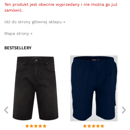
Ten produkt jest obecnie wyprzedany i nie można go już
zamówić.
Idź do strony głównej sklepu »
Mapa strony »
BESTSELLERY