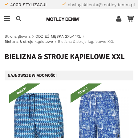
4000 STYLIZACJI
obslugaklienta@motleydenim.pl
Strona główna
ODZIEŻ MĘSKA 2XL-14XL
Bielizna & stroje kąpielowe
Bielizna & stroje kąpielowe XXL
BIELIZNA & STROJE KĄPIELOWE XXL
NAJNOWSZE WIADOMOŚCI
NOWY!
NOWY!