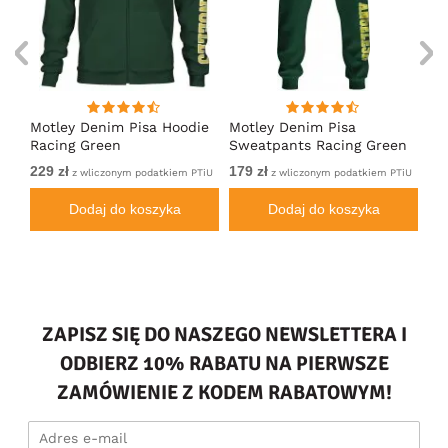
irt
Motley Denim Pisa Hoodie
Motley Denim Pisa
Mo
Racing Green
Sweatpants Racing Green
Ho
229 zł
179 zł
229
m
z wliczonym podatkiem PTiU
z wliczonym podatkiem PTiU
Dodaj do koszyka
Dodaj do koszyka
ZAPISZ SIĘ DO NASZEGO NEWSLETTERA I
ODBIERZ 10% RABATU NA PIERWSZE
ZAMÓWIENIE Z KODEM RABATOWYM!