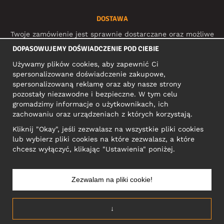
DOSTAWA
Twoje zamówienie jest sprawnie dostarczane oraz możliwe
do śledzenia dzięki:
DOPASOWUJEMY DOŚWIADCZENIE POD CIEBIE
Używamy plików cookies, aby zapewnić Ci
spersonalizowane doświadczenie zakupowe,
MEDIA SPOŁECZNOŚCIOWE
spersonalizowaną reklamę oraz aby nasze strony
pozostały niezawodne i bezpieczne. W tym celu
gromadzimy informacje o użytkownikach, ich
zachowaniu oraz urządzeniach z których korzystają.
ADRES KONTAKTOWY
Kliknij "Okay", jeśli zezwalasz na wszystkie pliki cookies
Motley Denim Europe OÜ
lub wybierz pliki cookies na które zezwalasz, a które
Narva mnt 5, EE-10117 Tallinn
chcesz wyłączyć, klikając "Ustawienia" poniżej.
Reg: 12356245
Uwaga! Nie wysyłaj zwrotów produktów na ten adres!
Zezwalam na pliki cookie!
↓
POLSKA/POLSKI