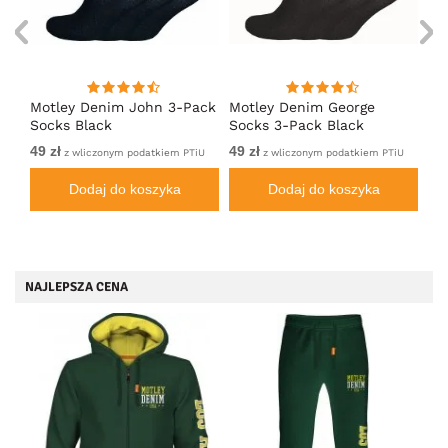
Motley Denim John 3-Pack
Motley Denim George
Mo
Socks Black
Socks 3-Pack Black
So
49 zł
49 zł
49 
TiU
z wliczonym podatkiem PTiU
z wliczonym podatkiem PTiU
Dodaj do koszyka
Dodaj do koszyka
NAJLEPSZA CENA