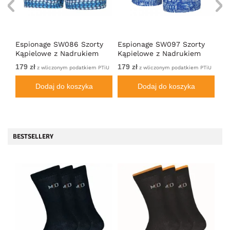
Espionage SW086 Szorty
Espionage SW097 Szorty
Es
Kąpielowe z Nadrukiem
Kąpielowe z Nadrukiem
Ką
Ryb Niebieski
Hawajskim Kobaltowy/Biały
Ge
179 zł
179 zł
179
TiU
z wliczonym podatkiem PTiU
z wliczonym podatkiem PTiU
Dodaj do koszyka
Dodaj do koszyka
BESTSELLERY