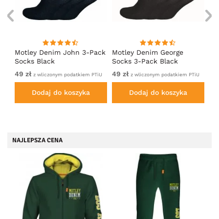
Motley Denim John 3-Pack
Motley Denim George
Mo
Socks Black
Socks 3-Pack Black
So
49 zł
49 zł
49
PTiU
z wliczonym podatkiem PTiU
z wliczonym podatkiem PTiU
Dodaj do koszyka
Dodaj do koszyka
NAJLEPSZA CENA