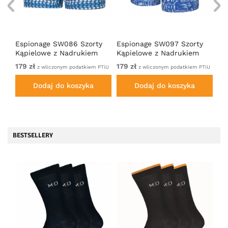
Espionage SW086 Szorty
Espionage SW097 Szorty
Es
Kąpielowe z Nadrukiem
Kąpielowe z Nadrukiem
Ką
Ryb Niebieski
Hawajskim Kobaltowy/Biały
Ge
179 zł
179 zł
179
TiU
z wliczonym podatkiem PTiU
z wliczonym podatkiem PTiU
Dodaj do koszyka
Dodaj do koszyka
BESTSELLERY