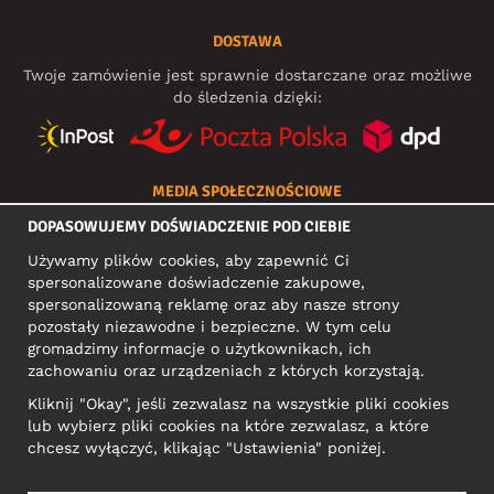
DOSTAWA
Twoje zamówienie jest sprawnie dostarczane oraz możliwe
do śledzenia dzięki:
MEDIA SPOŁECZNOŚCIOWE
DOPASOWUJEMY DOŚWIADCZENIE POD CIEBIE
Używamy plików cookies, aby zapewnić Ci
ADRES KONTAKTOWY
spersonalizowane doświadczenie zakupowe,
spersonalizowaną reklamę oraz aby nasze strony
Motley Denim Europe OÜ
pozostały niezawodne i bezpieczne. W tym celu
Narva mnt 5, EE-10117 Tallinn
gromadzimy informacje o użytkownikach, ich
Reg: 12356245
zachowaniu oraz urządzeniach z których korzystają.
Uwaga! Nie wysyłaj zwrotów produktów na ten adres!
Kliknij "Okay", jeśli zezwalasz na wszystkie pliki cookies
lub wybierz pliki cookies na które zezwalasz, a które
chcesz wyłączyć, klikając "Ustawienia" poniżej.