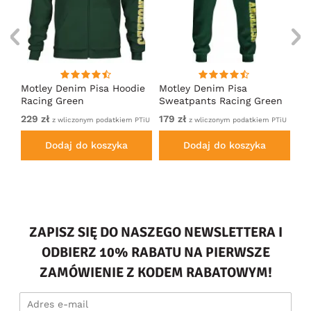
irt
Motley Denim Pisa Hoodie
Motley Denim Pisa
Mo
Racing Green
Sweatpants Racing Green
Ho
229 zł
179 zł
22
em
z wliczonym podatkiem PTiU
z wliczonym podatkiem PTiU
Dodaj do koszyka
Dodaj do koszyka
ZAPISZ SIĘ DO NASZEGO NEWSLETTERA I
ODBIERZ 10% RABATU NA PIERWSZE
ZAMÓWIENIE Z KODEM RABATOWYM!