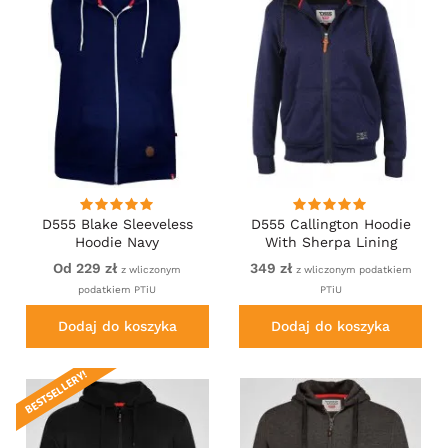
D555 Blake Sleeveless
D555 Callington Hoodie
Hoodie Navy
With Sherpa Lining
Od 229 zł
349 zł
z wliczonym
z wliczonym podatkiem
podatkiem PTiU
PTiU
Dodaj do koszyka
Dodaj do koszyka
BESTSELLERY!