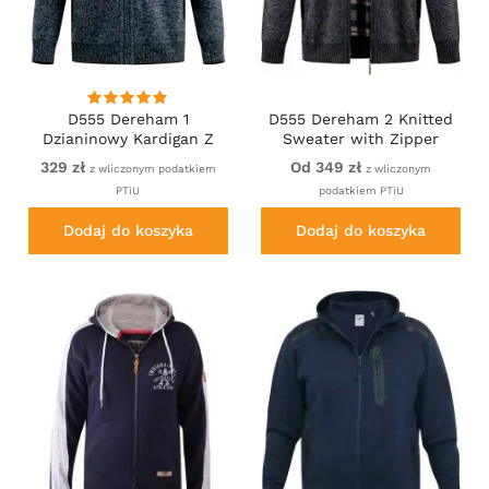
D555 Dereham 1
D555 Dereham 2 Knitted
Dzianinowy Kardigan Z
Sweater with Zipper
Zamkiem I Podszewką
Charcoal Marl
329 zł
Od 349 zł
z wliczonym podatkiem
z wliczonym
Granatowy
PTiU
podatkiem PTiU
Dodaj do koszyka
Dodaj do koszyka