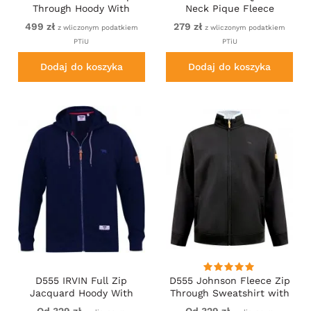
Through Hoody With
Neck Pique Fleece
Sherpa Lining Black
Sweatshirt With Chest
499 zł
279 zł
z wliczonym podatkiem
z wliczonym podatkiem
Embroidery Red
PTiU
PTiU
Dodaj do koszyka
Dodaj do koszyka
D555 IRVIN Full Zip
D555 Johnson Fleece Zip
Jacquard Hoody With
Through Sweatshirt with
Chest Embroidery Navy
Chest Embroidery
Od 329 zł
Od 329 zł