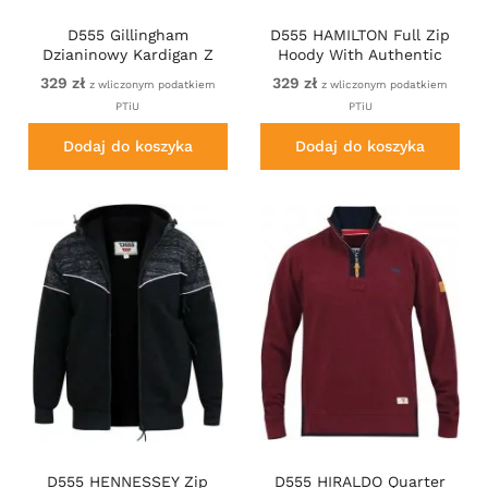
D555 Gillingham
D555 HAMILTON Full Zip
Dzianinowy Kardigan Z
Hoody With Authentic
Zamkiem I Podszewką
1996 Chest Print Denim
329 zł
329 zł
z wliczonym podatkiem
z wliczonym podatkiem
Granatowy
PTiU
PTiU
Dodaj do koszyka
Dodaj do koszyka
D555 HENNESSEY Zip
D555 HIRALDO Quarter