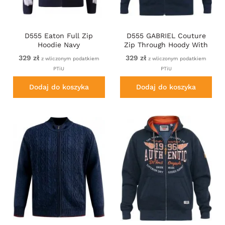
D555 Eaton Full Zip
D555 GABRIEL Couture
Hoodie Navy
Zip Through Hoody With
Reversible Zips Navy
329 zł
329 zł
z wliczonym podatkiem
z wliczonym podatkiem
PTiU
PTiU
Dodaj do koszyka
Dodaj do koszyka