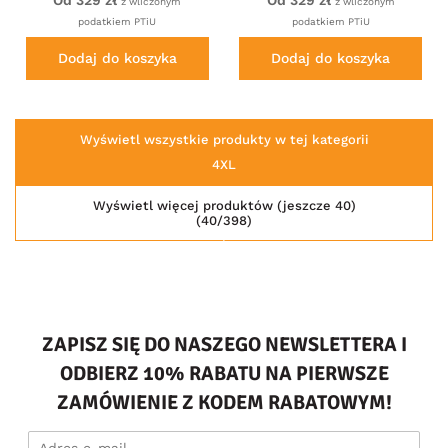
z wliczonym
z wliczonym
podatkiem PTiU
podatkiem PTiU
Dodaj do koszyka
Dodaj do koszyka
Wyświetl wszystkie produkty w tej kategorii
4XL
Wyświetl więcej produktów (jeszcze 40)
(40/398)
ZAPISZ SIĘ DO NASZEGO NEWSLETTERA I
ODBIERZ 10% RABATU NA PIERWSZE
ZAMÓWIENIE Z KODEM RABATOWYM!