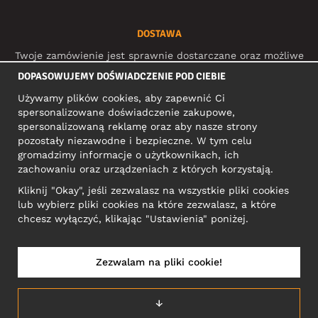
DOSTAWA
Twoje zamówienie jest sprawnie dostarczane oraz możliwe
do śledzenia dzięki:
DOPASOWUJEMY DOŚWIADCZENIE POD CIEBIE
Używamy plików cookies, aby zapewnić Ci
spersonalizowane doświadczenie zakupowe,
MEDIA SPOŁECZNOŚCIOWE
spersonalizowaną reklamę oraz aby nasze strony
pozostały niezawodne i bezpieczne. W tym celu
gromadzimy informacje o użytkownikach, ich
zachowaniu oraz urządzeniach z których korzystają.
ADRES KONTAKTOWY
Kliknij "Okay", jeśli zezwalasz na wszystkie pliki cookies
Motley Denim Europe OÜ
lub wybierz pliki cookies na które zezwalasz, a które
Narva mnt 5, EE-10117 Tallinn
chcesz wyłączyć, klikając "Ustawienia" poniżej.
Reg: 12356245
Uwaga! Nie wysyłaj zwrotów produktów na ten adres!
Zezwalam na pliki cookie!
↓