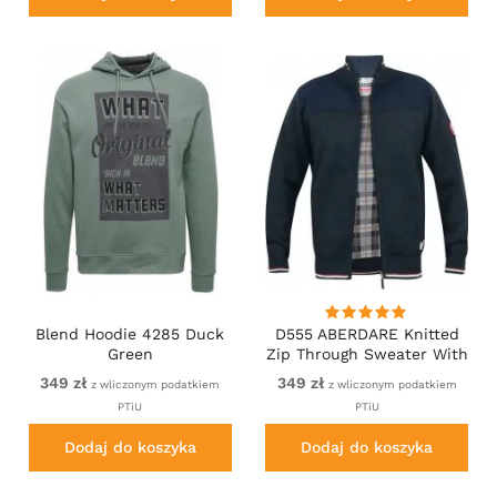
Blend Hoodie 4285 Duck
D555 ABERDARE Knitted
Green
Zip Through Sweater With
Bonded Check Lining
349 zł
349 zł
z wliczonym podatkiem
z wliczonym podatkiem
Navy Marl
PTiU
PTiU
Dodaj do koszyka
Dodaj do koszyka