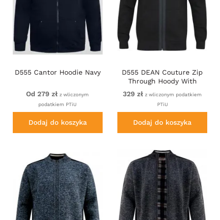
D555 Cantor Hoodie Navy
D555 DEAN Couture Zip
Through Hoody With
Woven Contrast Fabric
Od 279 zł
329 zł
z wliczonym
z wliczonym podatkiem
Trim Black
podatkiem PTiU
PTiU
Dodaj do koszyka
Dodaj do koszyka