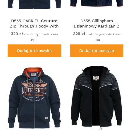
D555 GABRIEL Couture
D555 Gillingham
Zip Through Hoody With
Dzianinowy Kardigan Z
Reversible Zips Navy
Zamkiem I Podszewką
329 zł
329 zł
z wliczonym podatkiem
z wliczonym podatkiem
Granatowy
PTiU
PTiU
Dodaj do koszyka
Dodaj do koszyka