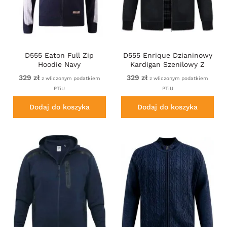
D555 Eaton Full Zip
D555 Enrique Dzianinowy
Hoodie Navy
Kardigan Szenilowy Z
Zamkiem Czarny
329 zł
329 zł
z wliczonym podatkiem
z wliczonym podatkiem
PTiU
PTiU
Dodaj do koszyka
Dodaj do koszyka