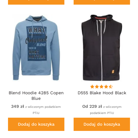
Blend Hoodie 4285 Copen
D555 Blake Hood Black
Blue
349 zł
Od 229 zł
z wliczonym podatkiem
z wliczonym
PTiU
podatkiem PTiU
Dodaj do koszyka
Dodaj do koszyka