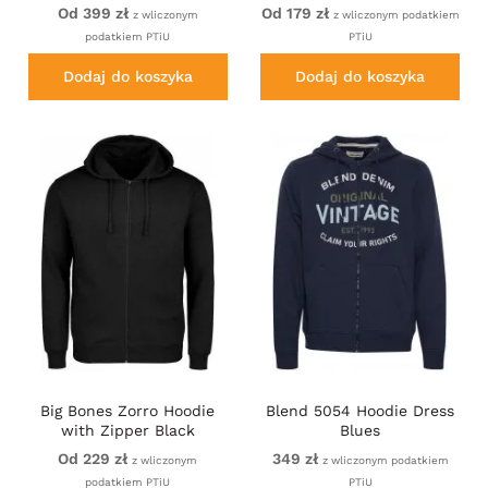
Od 399 zł
Od 179 zł
z wliczonym
z wliczonym podatkiem
podatkiem PTiU
PTiU
Dodaj do koszyka
Dodaj do koszyka
Big Bones Zorro Hoodie
Blend 5054 Hoodie Dress
with Zipper Black
Blues
Od 229 zł
349 zł
z wliczonym
z wliczonym podatkiem
podatkiem PTiU
PTiU