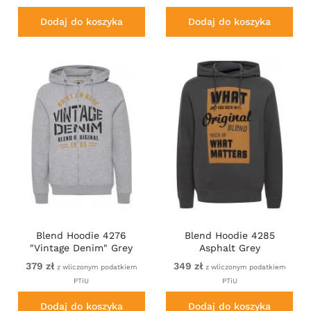
Dodaj do koszyka
Dodaj do koszyka
Blend Hoodie 4276
Blend Hoodie 4285
"Vintage Denim" Grey
Asphalt Grey
379 zł
349 zł
z wliczonym podatkiem
z wliczonym podatkiem
PTiU
PTiU
Dodaj do koszyka
Dodaj do koszyka