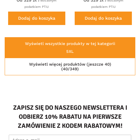
z wliczonym
z wliczonym
Embroidery Navy
podatkiem PTiU
podatkiem PTiU
Dodaj do koszyka
Dodaj do koszyka
Wyświetl wszystkie produkty w tej kategorii
5XL
Wyświetl więcej produktów (jeszcze 40)
(40/349)
ZAPISZ SIĘ DO NASZEGO NEWSLETTERA I
ODBIERZ 10% RABATU NA PIERWSZE
ZAMÓWIENIE Z KODEM RABATOWYM!