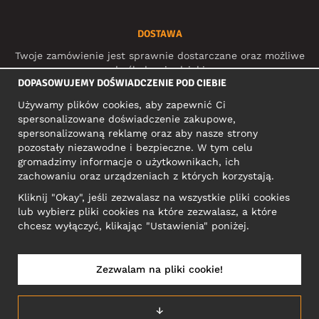
DOSTAWA
Twoje zamówienie jest sprawnie dostarczane oraz możliwe
do śledzenia dzięki:
DOPASOWUJEMY DOŚWIADCZENIE POD CIEBIE
Używamy plików cookies, aby zapewnić Ci
spersonalizowane doświadczenie zakupowe,
MEDIA SPOŁECZNOŚCIOWE
spersonalizowaną reklamę oraz aby nasze strony
pozostały niezawodne i bezpieczne. W tym celu
gromadzimy informacje o użytkownikach, ich
zachowaniu oraz urządzeniach z których korzystają.
ADRES KONTAKTOWY
Kliknij "Okay", jeśli zezwalasz na wszystkie pliki cookies
Motley Denim Europe OÜ
lub wybierz pliki cookies na które zezwalasz, a które
Narva mnt 5, EE-10117 Tallinn
chcesz wyłączyć, klikając "Ustawienia" poniżej.
Reg: 12356245
Uwaga! Nie wysyłaj zwrotów produktów na ten adres!
Zezwalam na pliki cookie!
↓