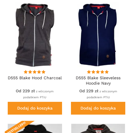
D555 Blake Hood Charcoal
D555 Blake Sleeveless
Hoodie Navy
Od 229 zł
Od 229 zł
z wliczonym
z wliczonym
podatkiem PTiU
podatkiem PTiU
Dodaj do koszyka
Dodaj do koszyka
BESTSELLERY!