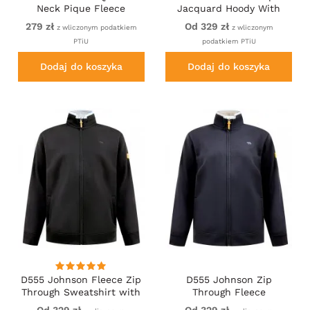
Neck Pique Fleece
Jacquard Hoody With
Sweatshirt With Chest
Chest Embroidery Navy
279 zł
Od 329 zł
z wliczonym podatkiem
z wliczonym
Embroidery Red
PTiU
podatkiem PTiU
Dodaj do koszyka
Dodaj do koszyka
D555 Johnson Fleece Zip
D555 Johnson Zip
Through Sweatshirt with
Through Fleece
Chest Embroidery
Sweatshirt with Chest
Od 329 zł
Od 329 zł