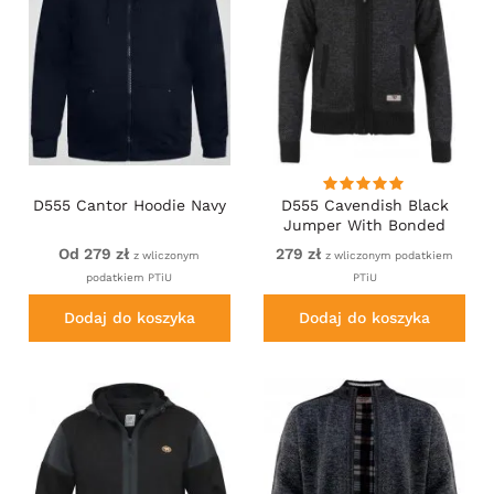
D555 Cantor Hoodie Navy
D555 Cavendish Black
Jumper With Bonded
Fleece Lining And Pocket
Od 279 zł
279 zł
z wliczonym
z wliczonym podatkiem
podatkiem PTiU
PTiU
Dodaj do koszyka
Dodaj do koszyka