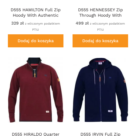
D555 HAMILTON Full Zip
D555 HENNESSEY Zip
Hoody With Authentic
Through Hoody With
1996 Chest Print Denim
Sherpa Lining Black
329 zł
499 zł
z wliczonym podatkiem
z wliczonym podatkiem
PTiU
PTiU
Dodaj do koszyka
Dodaj do koszyka
D555 HIRALDO Quarter
D555 IRVIN Full Zip