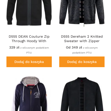
D555 DEAN Couture Zip
D555 Dereham 2 Knitted
Through Hoody With
Sweater with Zipper
Woven Contrast Fabric
Charcoal Marl
329 zł
Od 349 zł
z wliczonym podatkiem
z wliczonym
Trim Black
PTiU
podatkiem PTiU
Dodaj do koszyka
Dodaj do koszyka