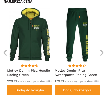
NAJLEPSZA CENA
irt
Motley Denim Pisa Hoodie
Motley Denim Pisa
Mo
Racing Green
Sweatpants Racing Green
Ho
229 zł
179 zł
22
em
z wliczonym podatkiem PTiU
z wliczonym podatkiem PTiU
Dodaj do koszyka
Dodaj do koszyka