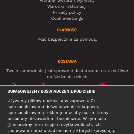
Warunki zwrotu i wymiany
Warunki reklamacji
Privacy policy
Cookie-settings
PŁATNOŚĆ
Płać bezpiecznie za pomocą:
DOSTAWA
Twoje zamówienie jest sprawnie dostarczane oraz możliwe
do śledzenia dzięki:
DOPASOWUJEMY DOŚWIADCZENIE POD CIEBIE
Używamy plików cookies, aby zapewnić Ci
MEDIA SPOŁECZNOŚCIOWE
spersonalizowane doświadczenie zakupowe,
spersonalizowaną reklamę oraz aby nasze strony
pozostały niezawodne i bezpieczne. W tym celu
gromadzimy informacje o użytkownikach, ich
ADRES KONTAKTOWY
zachowaniu oraz urządzeniach z których korzystają.