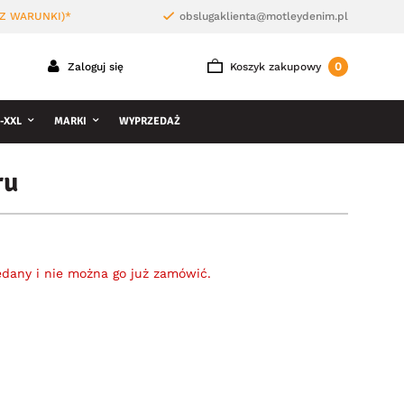
Z WARUNKI)*
obslugaklienta@motleydenim.pl
0
Zaloguj się
Koszyk zakupowy
-XXL
MARKI
WYPRZEDAŻ
ru
edany i nie można go już zamówić.