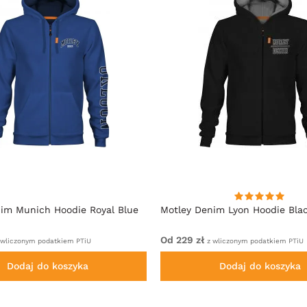
im Munich Hoodie Royal Blue
Motley Denim Lyon Hoodie Bla
Od 229 zł
 wliczonym podatkiem PTiU
z wliczonym podatkiem PTiU
Dodaj do koszyka
Dodaj do koszyka