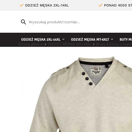
ODZIEŻ MĘSKA 2XL-14XL
PONAD 4000 ST
ODZIEŻ MĘSKA 2XL-14XL
ODZIEŻ MĘSKA MT-6XLT
BUTY M
Strona główna
ODZIEŻ MĘSKA 2XL-14XL
Bluzy & bluzy z kap