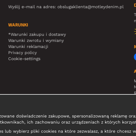
Wyślij e-mail na adres:
obslugaklienta@motleydenim.pl
T
m
WARUNKI
*Warunki zakupu i dostawy
Warunki zwrotu i wymiany
Warunki reklamacji
Privacy policy
Cookie-settings
N
R
zowane doświadczenie zakupowe, spersonalizowaną reklamę oraz
tkownikach, ich zachowaniu oraz urządzeniach z których korzyst
kies lub wybierz pliki cookies na które zezwalasz, a które chcesz w