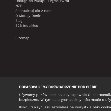
Odstąp od zakupu i zgłoś zwrot
NZP
Skontaktuj się z nami
O Motley Denim
Blog
B2B Inquiries
Sitemap
DOPASOWUJEMY DOŚWIADCZENIE POD CIEBIE
Używamy plików cookies, aby zapewnić Ci spersonali
bezpieczne. W tym celu gromadzimy informacje o uży
Kliknij "Okay", jeśli zezwalasz na wszystkie pliki coo