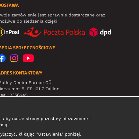
DOSTAWA
woje zamówienie jest sprawnie dostarczane oraz
ożliwe do śledzenia dzięki:
MEDIA SPOŁECZNOŚCIOWE
ADRES KONTAKTOWY
Motley Denim Europe OÜ
arva mnt 5, EE-10117 Tallinn
eg: 12356245
Uwaga! Nie wysyłaj zwrotów produktów na ten adres!
 aby nasze strony pozostały niezawodne i
ają.
yłączyć, klikając "Ustawienia" poniżej.