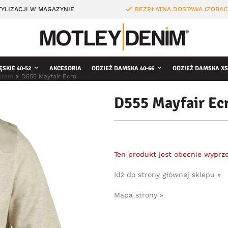
YLIZACJI W MAGAZYNIE
BEZPŁATNA DOSTAWA (ZOBAC
ĘSKIE 40-52
AKCESORIA
ODZIEŻ DAMSKA 40-66
ODZIEŻ DAMSKA XS
turem
D555 Mayfair Ecru
D555 Mayfair Ec
Ten produkt jest obecnie wyprz
Idź do strony głównej sklepu »
Mapa strony »