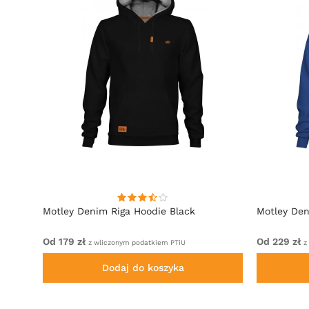
lack
Motley Denim Riga Hoodie Black
Motley Den
Od 179 zł
Od 229 zł
z wliczonym podatkiem PTiU
z
Dodaj do koszyka