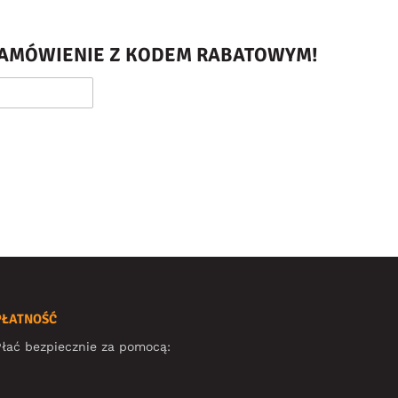
 ZAMÓWIENIE Z KODEM RABATOWYM!
PŁATNOŚĆ
łać bezpiecznie za pomocą: