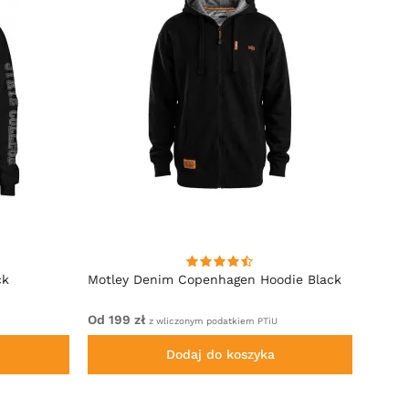
ck
Motley Denim Copenhagen Hoodie Black
Motle
Od 199 zł
Od 19
z wliczonym podatkiem PTiU
Dodaj do koszyka