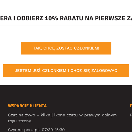
TERA I ODBIERZ 10% RABATU NA PIERWSZE
TAK, CHCĘ ZOSTAĆ CZŁONKIEM!
JESTEM JUŻ CZŁONKIEM I CHCE SIĘ ZALOGOWAĆ
WSPARCIE KLIENTA
Czat na żywo – kliknij ikonę czatu w prawym dolnym
P
rogu strony.
Czynne pon.-pt. 07:30-15:30