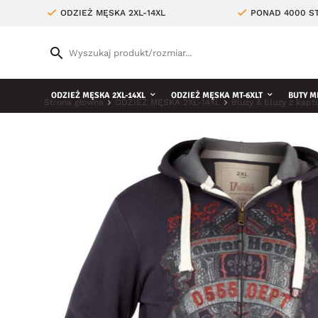
ODZIEŻ MĘSKA 2XL-14XL
PONAD 4000 ST
ODZIEŻ MĘSKA 2XL-14XL
ODZIEŻ MĘSKA MT-6XLT
BUTY M
Strona główna
ODZIEŻ MĘSKA 2XL-14XL
Bluzy & bluzy z kap