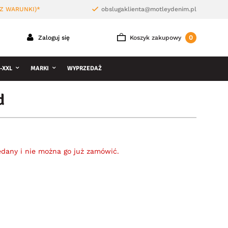
Z WARUNKI)*
obslugaklienta@motleydenim.pl
0
Zaloguj się
Koszyk zakupowy
-XXL
MARKI
WYPRZEDAŻ
d
edany i nie można go już zamówić.