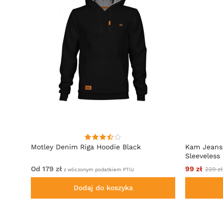
an Z
Motley Denim Riga Hoodie Black
Kam Jeans
Sleeveless
Od 179 zł
99 zł
229 zł
z wliczonym podatkiem PTiU
Dodaj do koszyka