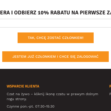
TERA I ODBIERZ 10% RABATU NA PIERWSZE
TAK, CHCĘ ZOSTAĆ CZŁONKIEM!
JESTEM JUŻ CZŁONKIEM I CHCE SIĘ ZALOGOWAĆ
WSPARCIE KLIENTA
Czat na żywo – kliknij ikonę czatu w prawym dolnym
P
rogu strony.
Czynne pon.-pt. 07:30-15:30