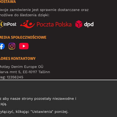
DOSTAWA
woje zamówienie jest sprawnie dostarczane oraz
ożliwe do śledzenia dzięki:
MEDIA SPOŁECZNOŚCIOWE
ADRES KONTAKTOWY
Motley Denim Europe OÜ
arva mnt 5, EE-10117 Tallinn
eg: 12356245
Uwaga! Nie wysyłaj zwrotów produktów na ten adres!
 aby nasze strony pozostały niezawodne i
ają.
yłączyć, klikając "Ustawienia" poniżej.