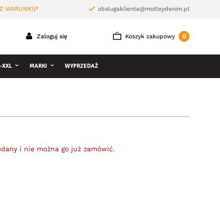
Z WARUNKI)*
obslugaklienta@motleydenim.pl
0
Zaloguj się
Koszyk zakupowy
-XXL
MARKI
WYPRZEDAŻ
edany i nie można go już zamówić.