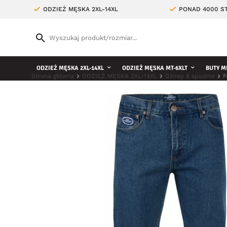
ODZIEŻ MĘSKA 2XL-14XL
PONAD 4000 ST
ODZIEŻ MĘSKA 2XL-14XL
ODZIEŻ MĘSKA MT-6XLT
BUTY M
Strona główna
ODZIEŻ MĘSKA 2XL-14XL
Dżinsy & spodnie
F