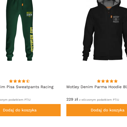
im Pisa Sweatpants Racing
Motley Denim Parma Hoodie B
229 zł
zonym podatkiem PTiU
z wliczonym podatkiem PTiU
Dodaj do koszyka
Dodaj do koszyka