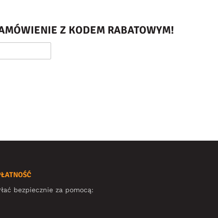
 ZAMÓWIENIE Z KODEM RABATOWYM!
PŁATNOŚĆ
łać bezpiecznie za pomocą: