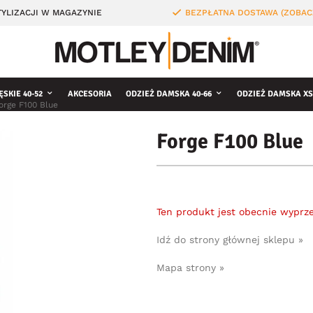
YLIZACJI W MAGAZYNIE
BEZPŁATNA DOSTAWA (ZOBAC
ĘSKIE 40-52
AKCESORIA
ODZIEŻ DAMSKA 40-66
ODZIEŻ DAMSKA XS
orge F100 Blue
Forge F100 Blue
Ten produkt jest obecnie wyprz
Idź do strony głównej sklepu »
Mapa strony »