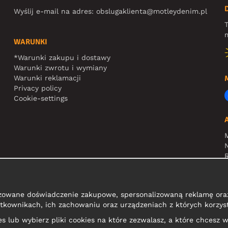
Wyślij e-mail na adres:
obslugaklienta@motleydenim.pl
T
m
WARUNKI
*Warunki zakupu i dostawy
Warunki zwrotu i wymiany
Warunki reklamacji
Privacy policy
Cookie-settings
N
R
zowane doświadczenie zakupowe, spersonalizowaną reklamę oraz
tkownikach, ich zachowaniu oraz urządzeniach z których korzyst
kies lub wybierz pliki cookies na które zezwalasz, a które chcesz w