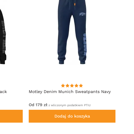
lack
Motley Denim Munich Sweatpants Navy
Motle
Od 179 zł
Od 22
z wliczonym podatkiem PTiU
Dodaj do koszyka