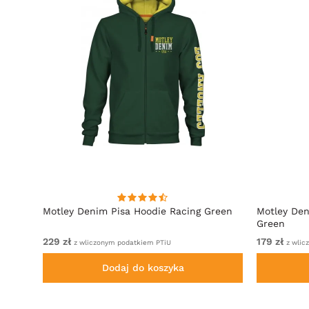
towy
Motley Denim Pisa Hoodie Racing Green
Motley Den
Green
229 zł
179 zł
z wliczonym podatkiem PTiU
z wlic
Dodaj do koszyka