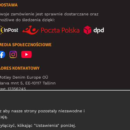
DOSTAWA
woje zamówienie jest sprawnie dostarczane oraz
ożliwe do śledzenia dzięki:
MEDIA SPOŁECZNOŚCIOWE
ADRES KONTAKTOWY
Motley Denim Europe OÜ
arva mnt 5, EE-10117 Tallinn
eg: 12356245
Uwaga! Nie wysyłaj zwrotów produktów na ten adres!
 aby nasze strony pozostały niezawodne i
ają.
yłączyć, klikając "Ustawienia" poniżej.