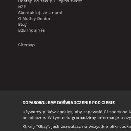
Odstąp od zakupu i zgłoś zwrot
NZP
Skontaktuj się z nami
O Motley Denim
Blog
B2B Inquiries
Sitemap
DOPASOWUJEMY DOŚWIADCZENIE POD CIEBIE
Używamy plików cookies, aby zapewnić Ci spersonali
bezpieczne. W tym celu gromadzimy informacje o uży
Kliknij "Okay", jeśli zezwalasz na wszystkie pliki coo