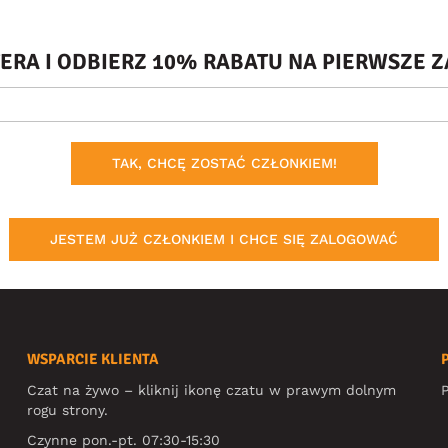
TERA I ODBIERZ 10% RABATU NA PIERWSZE
TAK, CHCĘ ZOSTAĆ CZŁONKIEM!
JESTEM JUŻ CZŁONKIEM I CHCE SIĘ ZALOGOWAĆ
WSPARCIE KLIENTA
Czat na żywo – kliknij ikonę czatu w prawym dolnym
P
rogu strony.
Czynne pon.-pt. 07:30-15:30