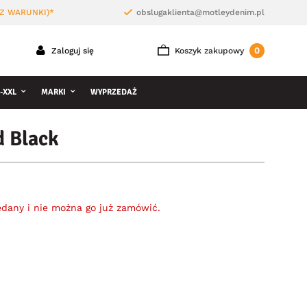
Z WARUNKI)*
obslugaklienta@motleydenim.pl
0
Zaloguj się
Koszyk zakupowy
-XXL
MARKI
WYPRZEDAŻ
 Black
edany i nie można go już zamówić.