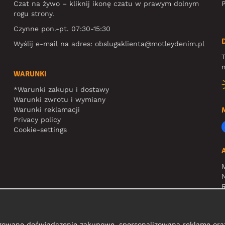
Czat na żywo – kliknij ikonę czatu w prawym dolnym
P
rogu strony.
Czynne pon.-pt. 07:30-15:30
Wyślij e-mail na adres:
obslugaklienta@motleydenim.pl
T
m
WARUNKI
*Warunki zakupu i dostawy
Warunki zwrotu i wymiany
Warunki reklamacji
Privacy policy
Cookie-settings
N
R
zowane doświadczenie zakupowe, spersonalizowaną reklamę oraz