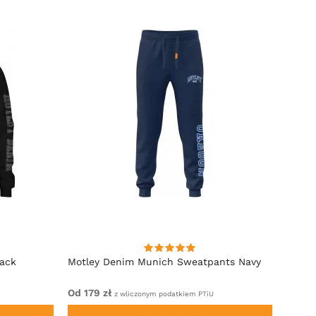
lack
Motley Denim Munich Sweatpants Navy
Motle
Od 179 zł
Od 22
z wliczonym podatkiem PTiU