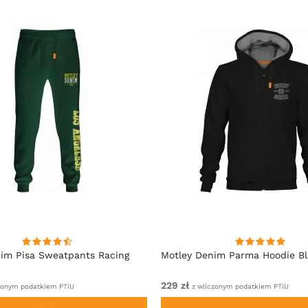
im Pisa Sweatpants Racing
Motley Denim Parma Hoodie B
229 zł
zonym podatkiem PTiU
z wliczonym podatkiem PTiU