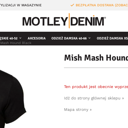
YLIZACJI W MAGAZYNIE
BEZPŁATNA DOSTAWA (ZOBAC
ĘSKIE 40-52
AKCESORIA
ODZIEŻ DAMSKA 40-66
ODZIEŻ DAMSKA XS
 Mash Hound Black
Mish Mash Hound
Ten produkt jest obecnie wyprz
Idź do strony głównej sklepu »
Mapa strony »