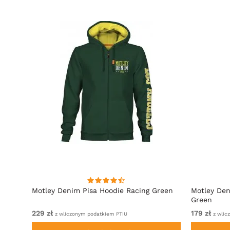
towy
Motley Denim Pisa Hoodie Racing Green
Motley Den
Green
229 zł
179 zł
z wliczonym podatkiem PTiU
z wlic