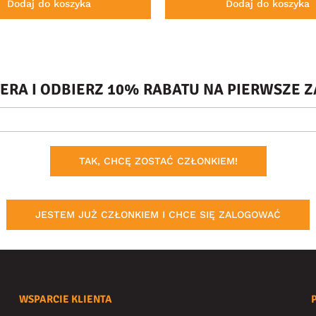
Dodaj do koszyka
Dodaj do koszyka
TERA I ODBIERZ 10% RABATU NA PIERWSZE
TAK, CHCĘ ZOSTAĆ CZŁONKIEM!
JESTEM JUŻ CZŁONKIEM I CHCE SIĘ ZALOGOWAĆ
WSPARCIE KLIENTA