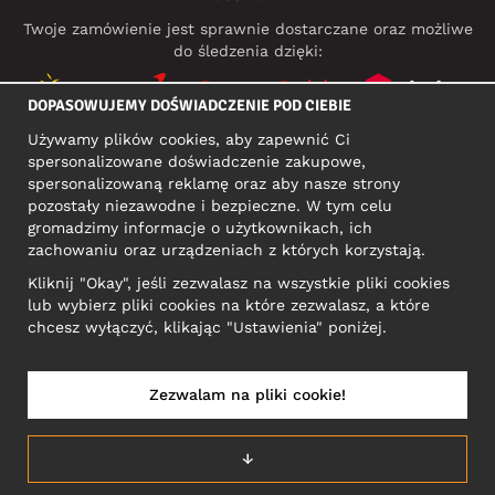
Twoje zamówienie jest sprawnie dostarczane oraz możliwe
do śledzenia dzięki:
DOPASOWUJEMY DOŚWIADCZENIE POD CIEBIE
Używamy plików cookies, aby zapewnić Ci
MEDIA SPOŁECZNOŚCIOWE
spersonalizowane doświadczenie zakupowe,
spersonalizowaną reklamę oraz aby nasze strony
pozostały niezawodne i bezpieczne. W tym celu
gromadzimy informacje o użytkownikach, ich
ADRES KONTAKTOWY
zachowaniu oraz urządzeniach z których korzystają.
Motley Denim Europe OÜ
Kliknij "Okay", jeśli zezwalasz na wszystkie pliki cookies
Narva mnt 5, EE-10117 Tallinn
lub wybierz pliki cookies na które zezwalasz, a które
Reg: 12356245
chcesz wyłączyć, klikając "Ustawienia" poniżej.
Uwaga! Nie wysyłaj zwrotów produktów na ten adres!
Zezwalam na pliki cookie!
POLSKA/POLSKI
↓