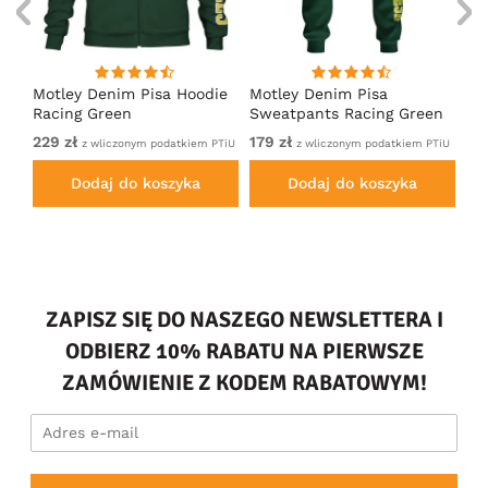
irt
Motley Denim Pisa Hoodie
Motley Denim Pisa
Mo
Racing Green
Sweatpants Racing Green
Ho
229 zł
179 zł
22
em
z wliczonym podatkiem PTiU
z wliczonym podatkiem PTiU
Dodaj do koszyka
Dodaj do koszyka
ZAPISZ SIĘ DO NASZEGO NEWSLETTERA I
ODBIERZ 10% RABATU NA PIERWSZE
ZAMÓWIENIE Z KODEM RABATOWYM!