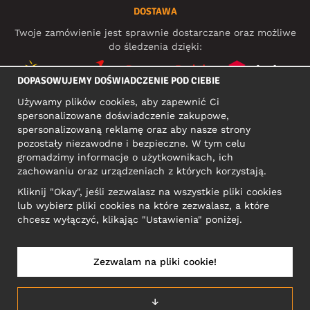
DOSTAWA
Twoje zamówienie jest sprawnie dostarczane oraz możliwe
do śledzenia dzięki:
DOPASOWUJEMY DOŚWIADCZENIE POD CIEBIE
Używamy plików cookies, aby zapewnić Ci
MEDIA SPOŁECZNOŚCIOWE
spersonalizowane doświadczenie zakupowe,
spersonalizowaną reklamę oraz aby nasze strony
pozostały niezawodne i bezpieczne. W tym celu
gromadzimy informacje o użytkownikach, ich
ADRES KONTAKTOWY
zachowaniu oraz urządzeniach z których korzystają.
Motley Denim Europe OÜ
Kliknij "Okay", jeśli zezwalasz na wszystkie pliki cookies
Narva mnt 5, EE-10117 Tallinn
lub wybierz pliki cookies na które zezwalasz, a które
Reg: 12356245
chcesz wyłączyć, klikając "Ustawienia" poniżej.
Uwaga! Nie wysyłaj zwrotów produktów na ten adres!
Zezwalam na pliki cookie!
POLSKA/POLSKI
↓