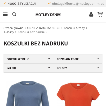
4000 STYLIZACJI
obslugaklienta@motleydenim.pl
Strona główna
ODZIEŻ DAMSKA 40-66
Koszulki & topy
T-shirty
Koszulki bez nadruku
KOSZULKI BEZ NADRUKU
SORTUJ WEDLUG
ROZMIARY XS-XXL
MARKI
KOLORY