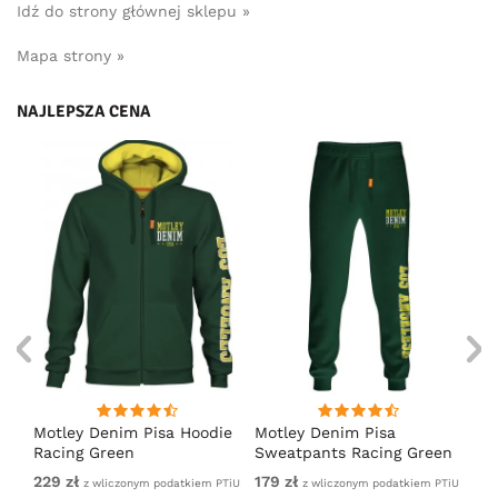
Idź do strony głównej sklepu »
Mapa strony »
NAJLEPSZA CENA
irt
Motley Denim Pisa Hoodie
Motley Denim Pisa
Mo
Racing Green
Sweatpants Racing Green
Ho
229 zł
179 zł
22
em
z wliczonym podatkiem PTiU
z wliczonym podatkiem PTiU