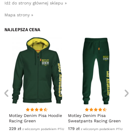
Idź do strony głównej sklepu »
Mapa strony »
NAJLEPSZA CENA
irt
Motley Denim Pisa Hoodie
Motley Denim Pisa
Mo
Racing Green
Sweatpants Racing Green
Ho
229 zł
179 zł
22
em
z wliczonym podatkiem PTiU
z wliczonym podatkiem PTiU