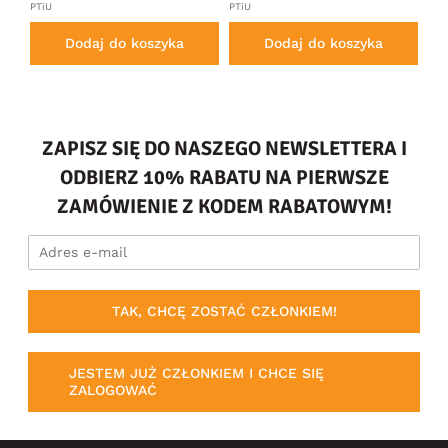
PTiU
PTiU
Dodaj do koszyka
Dodaj do koszyka
ZAPISZ SIĘ DO NASZEGO NEWSLETTERA I
ODBIERZ 10% RABATU NA PIERWSZE
ZAMÓWIENIE Z KODEM RABATOWYM!
TAK, CHCĘ ZOSTAĆ CZŁONKIEM!
JESTEM JUŻ CZŁONKIEM I CHCE SIĘ
ZALOGOWAĆ