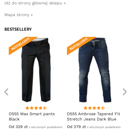
Idź do strony głównej sklepu »
Mapa strony »
BESTSELLERY
BESTSELLERY!
BESTSELLERY!
BE
ue
D555 Max Smart pants
D555 Ambrose Tapered Fit
D5
Black
Stretch Jeans Dark Blue
Bl
Od 329 zł
Od 279 zł
32
iem
z wliczonym podatkiem
z wliczonym podatkiem