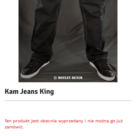
Kam Jeans King
Ten produkt jest obecnie wyprzedany i nie można go już
zamówić.