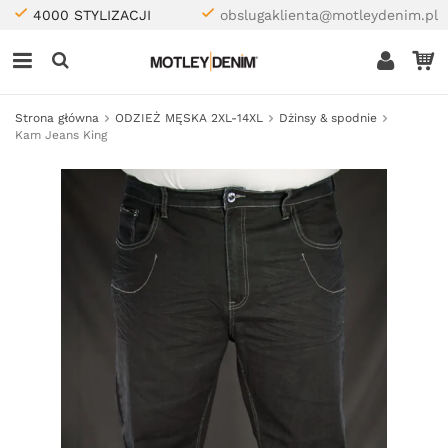
4000 STYLIZACJI
obslugaklienta@motleydenim.pl
Strona główna
ODZIEŻ MĘSKA 2XL-14XL
Dżinsy & spodnie
Kam Jeans King