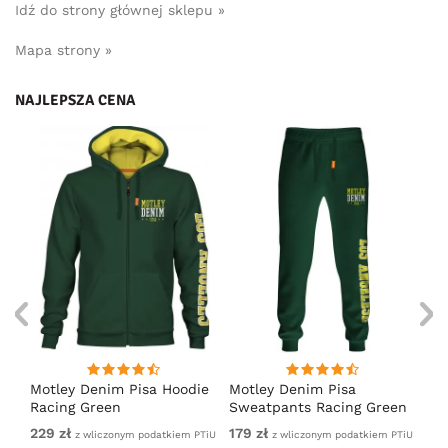
Idź do strony głównej sklepu »
Mapa strony »
NAJLEPSZA CENA
irt
Motley Denim Pisa Hoodie
Motley Denim Pisa
Mo
Racing Green
Sweatpants Racing Green
Ho
229 zł
179 zł
22
em
z wliczonym podatkiem PTiU
z wliczonym podatkiem PTiU