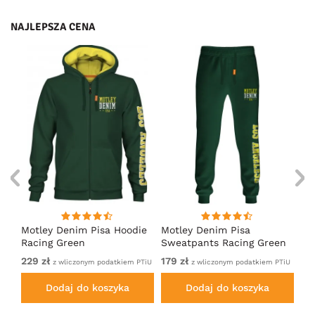
NAJLEPSZA CENA
irt
Motley Denim Pisa Hoodie
Motley Denim Pisa
Mo
Racing Green
Sweatpants Racing Green
Ho
229 zł
179 zł
22
em
z wliczonym podatkiem PTiU
z wliczonym podatkiem PTiU
Dodaj do koszyka
Dodaj do koszyka