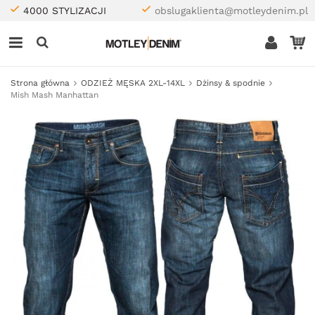
4000 STYLIZACJI
obslugaklienta@motleydenim.pl
Strona główna
ODZIEŻ MĘSKA 2XL-14XL
Dżinsy & spodnie
Mish Mash Manhattan