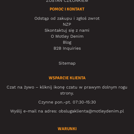
ZOSTAŃ CZŁONKIEM
POMOC I KONTAKT
Odstąp od zakupu i zgłoś zwrot
NZP
Skontaktuj się z nami
O Motley Denim
Blog
B2B Inquiries
Sitemap
WSPARCIE KLIENTA
Czat na żywo – kliknij ikonę czatu w prawym dolnym rogu
strony.
Czynne pon.-pt. 07:30-15:30
Wyślij e-mail na adres:
obslugaklienta@motleydenim.pl
WARUNKI