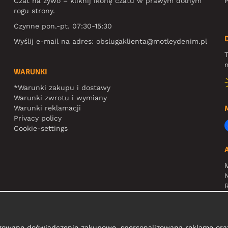
Czat na żywo – kliknij ikonę czatu w prawym dolnym
P
rogu strony.
Czynne pon.-pt. 07:30-15:30
Wyślij e-mail na adres:
obslugaklienta@motleydenim.pl
T
m
WARUNKI
*Warunki zakupu i dostawy
Warunki zwrotu i wymiany
Warunki reklamacji
Privacy policy
Cookie-settings
N
R
zowane doświadczenie zakupowe, spersonalizowaną reklamę oraz