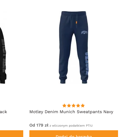
lack
Motley Denim Munich Sweatpants Navy
Motle
Od 179 zł
Od 22
z wliczonym podatkiem PTiU
Dodaj do koszyka