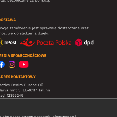
łać bezpiecznie za pomocą:
DOSTAWA
woje zamówienie jest sprawnie dostarczane oraz
ożliwe do śledzenia dzięki:
MEDIA SPOŁECZNOŚCIOWE
ADRES KONTAKTOWY
Motley Denim Europe OÜ
arva mnt 5, EE-10117 Tallinn
eg: 12356245
Uwaga! Nie wysyłaj zwrotów produktów na ten adres!
 aby nasze strony pozostały niezawodne i