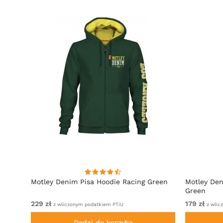
towy
Motley Denim Pisa Hoodie Racing Green
Motley Den
Green
229 zł
179 zł
z wliczonym podatkiem PTiU
z wlic
Dodaj do koszyka