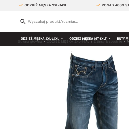
ODZIEŻ MĘSKA 2XL-14XL
PONAD 4000 ST
ODZIEŻ MĘSKA 2XL-14XL
ODZIEŻ MĘSKA MT-6XLT
BUTY M
Strona główna
ODZIEŻ MĘSKA 2XL-14XL
Dżinsy & spodnie
M