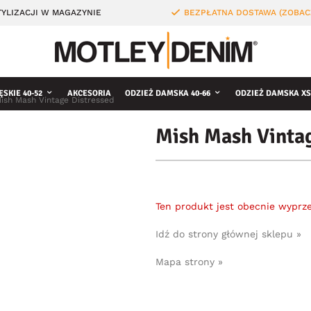
YLIZACJI W MAGAZYNIE
BEZPŁATNA DOSTAWA (ZOBAC
ĘSKIE 40-52
AKCESORIA
ODZIEŻ DAMSKA 40-66
ODZIEŻ DAMSKA XS
ish Mash Vintage Distressed
Mish Mash Vintag
Ten produkt jest obecnie wyprz
Idź do strony głównej sklepu »
Mapa strony »