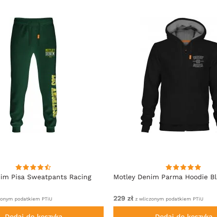
im Pisa Sweatpants Racing
Motley Denim Parma Hoodie B
229 zł
zonym podatkiem PTiU
z wliczonym podatkiem PTiU
Dodaj do koszyka
Dodaj do koszyka