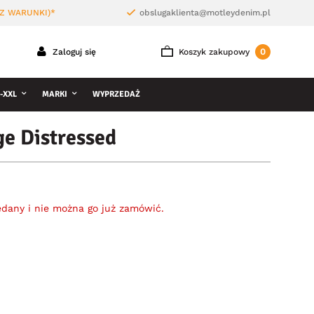
Z WARUNKI)*
obslugaklienta@motleydenim.pl
0
Zaloguj się
Koszyk zakupowy
-XXL
MARKI
WYPRZEDAŻ
e Distressed
edany i nie można go już zamówić.