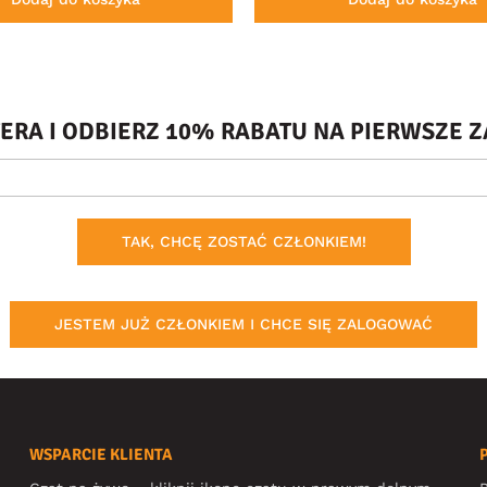
TERA I ODBIERZ 10% RABATU NA PIERWSZE
TAK, CHCĘ ZOSTAĆ CZŁONKIEM!
JESTEM JUŻ CZŁONKIEM I CHCE SIĘ ZALOGOWAĆ
WSPARCIE KLIENTA