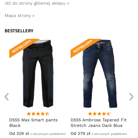
Idź do strony głównej sklepu »
Mapa strony »
BESTSELLERY
BESTSELLERY!
BESTSELLERY!
BE
D555 Max Smart pants
D555 Ambrose Tapered Fit
D5
Black
Stretch Jeans Dark Blue
Bl
Od 329 zł
Od 279 zł
32
TiU
z wliczonym podatkiem
z wliczonym podatkiem