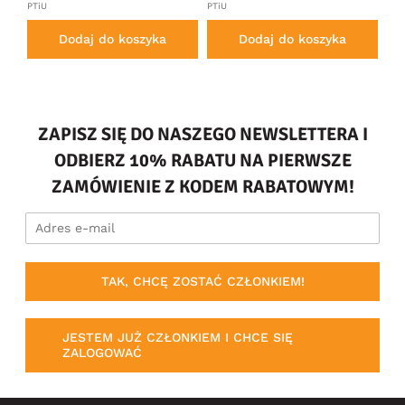
PTiU
PTiU
Dodaj do koszyka
Dodaj do koszyka
ZAPISZ SIĘ DO NASZEGO NEWSLETTERA I
ODBIERZ 10% RABATU NA PIERWSZE
ZAMÓWIENIE Z KODEM RABATOWYM!
TAK, CHCĘ ZOSTAĆ CZŁONKIEM!
JESTEM JUŻ CZŁONKIEM I CHCE SIĘ
ZALOGOWAĆ