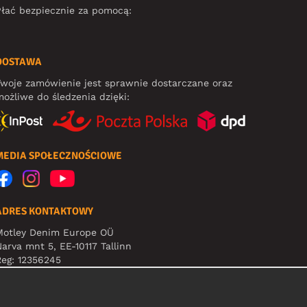
łać bezpiecznie za pomocą:
DOSTAWA
woje zamówienie jest sprawnie dostarczane oraz
ożliwe do śledzenia dzięki:
MEDIA SPOŁECZNOŚCIOWE
ADRES KONTAKTOWY
Motley Denim Europe OÜ
arva mnt 5, EE-10117 Tallinn
eg: 12356245
Uwaga! Nie wysyłaj zwrotów produktów na ten adres!