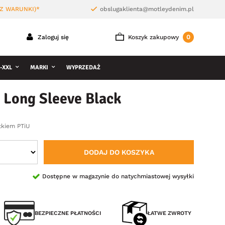
Z WARUNKI)*
obslugaklienta@motleydenim.pl
0
Zaloguj się
Koszyk zakupowy
-XXL
MARKI
WYPRZEDAŻ
 Long Sleeve Black
tkiem PTiU
DODAJ DO KOSZYKA
Dostępne w magazynie do natychmiastowej wysyłki
BEZPIECZNE PŁATNOŚCI
ŁATWE ZWROTY