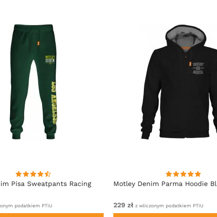
im Pisa Sweatpants Racing
Motley Denim Parma Hoodie B
229 zł
zonym podatkiem PTiU
z wliczonym podatkiem PTiU