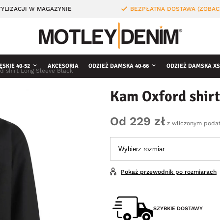
YLIZACJI W MAGAZYNIE
BEZPŁATNA DOSTAWA (ZOBAC
ĘSKIE 40-52
AKCESORIA
ODZIEŻ DAMSKA 40-66
ODZIEŻ DAMSKA XS
d shirt Long Sleeve Black
Kam Oxford shirt
Od 229 zł
z wliczonym poda
Pokaż przewodnik po rozmiarach
SZYBKIE DOSTAWY