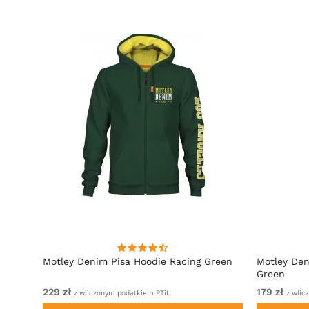
towy
Motley Denim Pisa Hoodie Racing Green
Motley Den
Green
229 zł
179 zł
z wliczonym podatkiem PTiU
z wlic