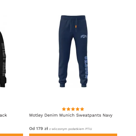
lack
Motley Denim Munich Sweatpants Navy
Motle
Od 179 zł
Od 22
z wliczonym podatkiem PTiU