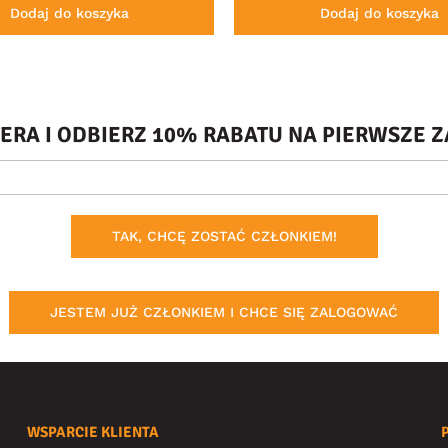
Dodaj do koszyka
Dodaj do koszyka
TERA I ODBIERZ 10% RABATU NA PIERWSZE
TAK, CHCĘ ZOSTAĆ CZŁONKIEM!
JESTEM JUŻ CZŁONKIEM I CHCE SIĘ ZALOGOWAĆ
WSPARCIE KLIENTA