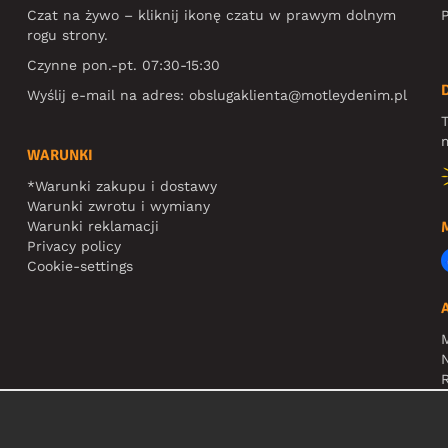
Czat na żywo – kliknij ikonę czatu w prawym dolnym
P
rogu strony.
Czynne pon.-pt. 07:30-15:30
Wyślij e-mail na adres:
obslugaklienta@motleydenim.pl
T
m
WARUNKI
*Warunki zakupu i dostawy
Warunki zwrotu i wymiany
Warunki reklamacji
Privacy policy
Cookie-settings
N
R