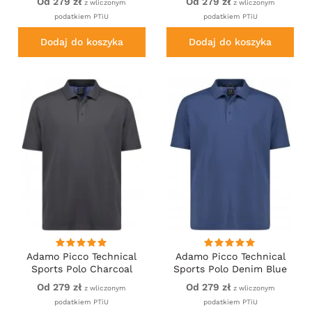
Od 279 zł
Od 279 zł
z wliczonym
z wliczonym
podatkiem PTiU
podatkiem PTiU
Dodaj do koszyka
Dodaj do koszyka
Adamo Picco Technical
Adamo Picco Technical
Sports Polo Charcoal
Sports Polo Denim Blue
Od 279 zł
Od 279 zł
z wliczonym
z wliczonym
podatkiem PTiU
podatkiem PTiU