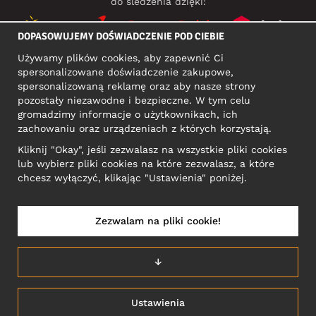
do śledzenia dzięki:
DOPASOWUJEMY DOŚWIADCZENIE POD CIEBIE
Używamy plików cookies, aby zapewnić Ci
MEDIA SPOŁECZNOŚCIOWE
spersonalizowane doświadczenie zakupowe,
spersonalizowaną reklamę oraz aby nasze strony
pozostały niezawodne i bezpieczne. W tym celu
gromadzimy informacje o użytkownikach, ich
ADRES KONTAKTOWY
zachowaniu oraz urządzeniach z których korzystają.
Motley Denim Europe OÜ
Kliknij "Okay", jeśli zezwalasz na wszystkie pliki cookies
Narva mnt 5, EE-10117 Tallinn
lub wybierz pliki cookies na które zezwalasz, a które
Reg: 12356245
chcesz wyłączyć, klikając "Ustawienia" poniżej.
Uwaga! Nie wysyłaj zwrotów produktów na ten adres!
Zezwalam na pliki cookie!
POLSKA/POLSKI
↓
Ustawienia