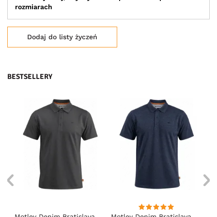
rozmiarach
Dodaj do listy życzeń
BESTSELLERY
Motley Denim Bratislava
Motley Denim Bratislava
Mo