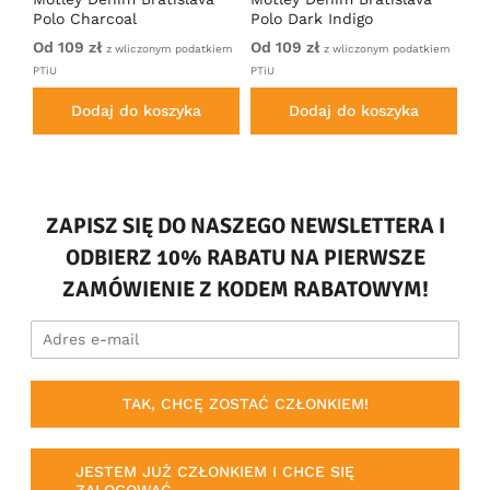
Polo Charcoal
Polo Dark Indigo
Po
Od 109 zł
Od 109 zł
Od
iem
z wliczonym podatkiem
z wliczonym podatkiem
PTiU
PTiU
PTi
Dodaj do koszyka
Dodaj do koszyka
ZAPISZ SIĘ DO NASZEGO NEWSLETTERA I
ODBIERZ 10% RABATU NA PIERWSZE
ZAMÓWIENIE Z KODEM RABATOWYM!
TAK, CHCĘ ZOSTAĆ CZŁONKIEM!
JESTEM JUŻ CZŁONKIEM I CHCE SIĘ