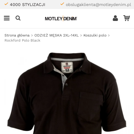
4000 STYLIZACJI
obslugaklienta@motleydenim.pl
Strona główna
ODZIEŻ MĘSKA 2XL-14XL
Koszulki polo
Rockford Polo Black