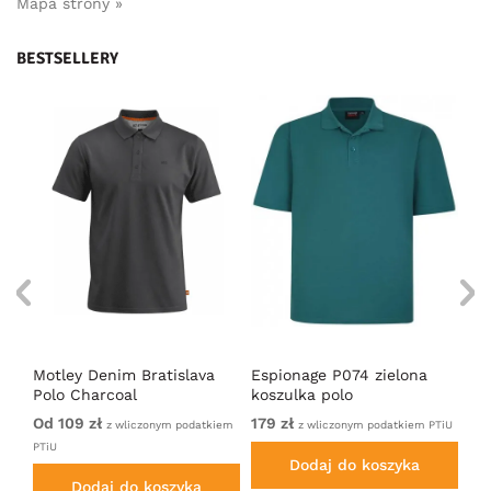
Mapa strony »
BESTSELLERY
Motley Denim Bratislava
Espionage P074 zielona
Mo
Polo Charcoal
koszulka polo
Po
Od 109 zł
179 zł
Od
iem
z wliczonym podatkiem
z wliczonym podatkiem PTiU
PTiU
PTi
Dodaj do koszyka
Dodaj do koszyka