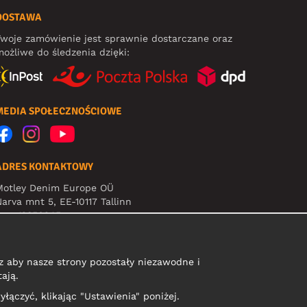
DOSTAWA
woje zamówienie jest sprawnie dostarczane oraz
ożliwe do śledzenia dzięki:
MEDIA SPOŁECZNOŚCIOWE
ADRES KONTAKTOWY
Motley Denim Europe OÜ
arva mnt 5, EE-10117 Tallinn
eg: 12356245
Uwaga! Nie wysyłaj zwrotów produktów na ten adres!
 aby nasze strony pozostały niezawodne i
ają.
yłączyć, klikając "Ustawienia" poniżej.