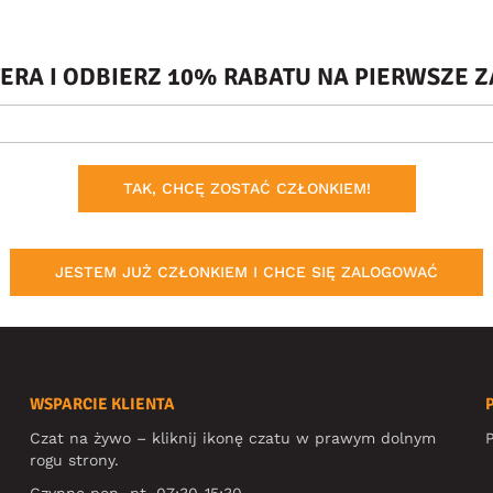
TERA I ODBIERZ 10% RABATU NA PIERWSZE
TAK, CHCĘ ZOSTAĆ CZŁONKIEM!
JESTEM JUŻ CZŁONKIEM I CHCE SIĘ ZALOGOWAĆ
WSPARCIE KLIENTA
Czat na żywo – kliknij ikonę czatu w prawym dolnym
P
rogu strony.
Czynne pon.-pt. 07:30-15:30