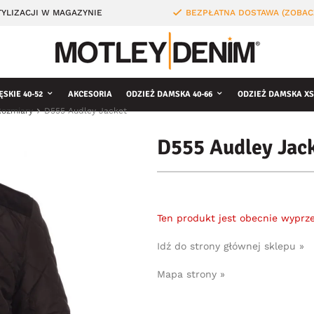
YLIZACJI W MAGAZYNIE
BEZPŁATNA DOSTAWA (ZOBAC
ĘSKIE 40-52
AKCESORIA
ODZIEŻ DAMSKA 40-66
ODZIEŻ DAMSKA XS
Rozmiary
D555 Audley Jacket
D555 Audley Jac
Ten produkt jest obecnie wyprz
Idź do strony głównej sklepu »
Mapa strony »