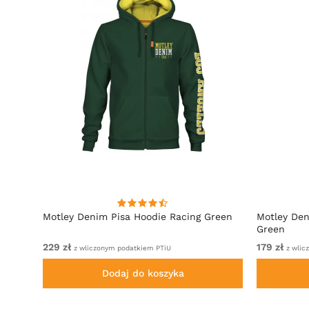
towy
Motley Denim Pisa Hoodie Racing Green
Motley Den
Green
229 zł
179 zł
z wliczonym podatkiem PTiU
z wlic
Dodaj do koszyka