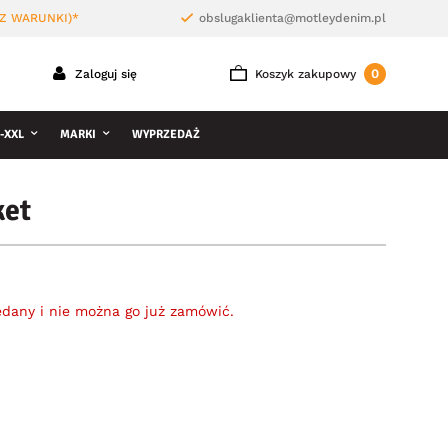
Z WARUNKI)*
obslugaklienta@motleydenim.pl
0
Zaloguj się
Koszyk zakupowy
-XXL
MARKI
WYPRZEDAŻ
ket
edany i nie można go już zamówić.