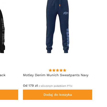
lack
Motley Denim Munich Sweatpants Navy
Motle
Od 179 zł
Od 22
z wliczonym podatkiem PTiU
Dodaj do koszyka