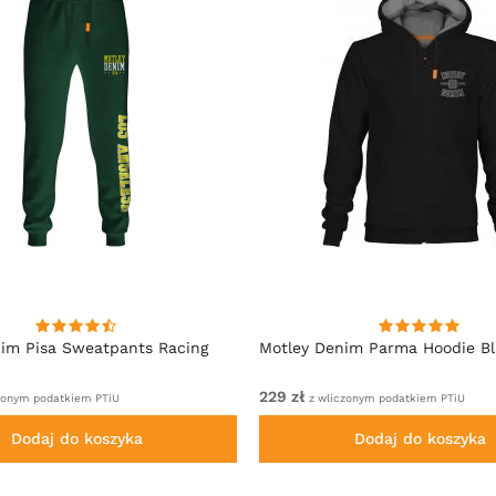
im Pisa Sweatpants Racing
Motley Denim Parma Hoodie B
229 zł
zonym podatkiem PTiU
z wliczonym podatkiem PTiU
Dodaj do koszyka
Dodaj do koszyka