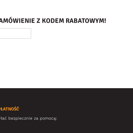
 ZAMÓWIENIE Z KODEM RABATOWYM!
PŁATNOŚĆ
łać bezpiecznie za pomocą: