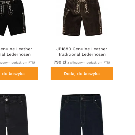
enuine Leather
JP1880 Genuine Leather
onal Lederhosen
Traditional Lederhosen
orts Black
Shorts Brown
799 zł
iczonym podatkiem PTiU
z wliczonym podatkiem PTiU
j do koszyka
Dodaj do koszyka