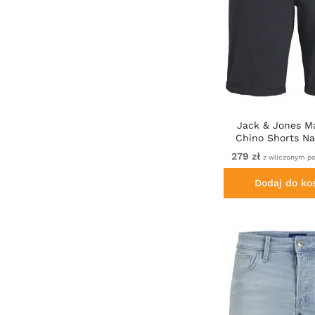
Jack & Jones Ma
Chino Shorts Na
279 zł
z wliczonym p
Dodaj do ko