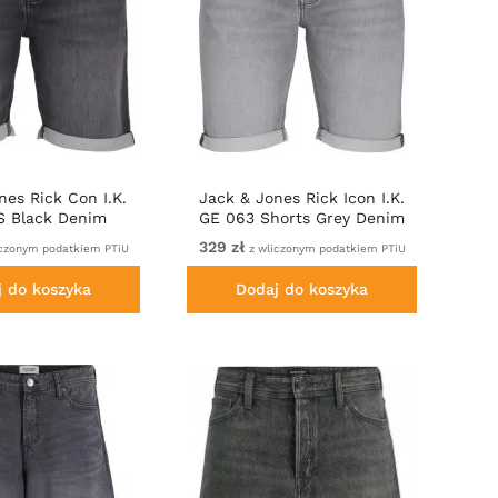
nes Rick Con I.K.
Jack & Jones Rick Icon I.K.
 Black Denim
GE 063 Shorts Grey Denim
329 zł
czonym podatkiem PTiU
z wliczonym podatkiem PTiU
j do koszyka
Dodaj do koszyka