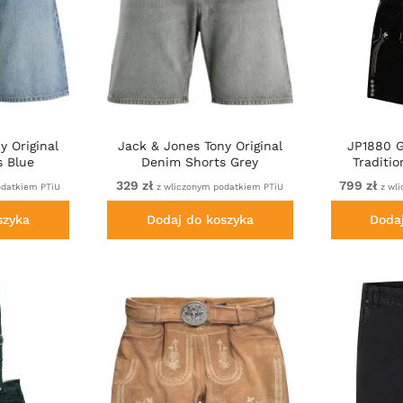
y Original
Jack & Jones Tony Original
JP1880 G
s Blue
Denim Shorts Grey
Traditi
Sh
329 zł
799 zł
odatkiem PTiU
z wliczonym podatkiem PTiU
z wl
szyka
Dodaj do koszyka
Doda