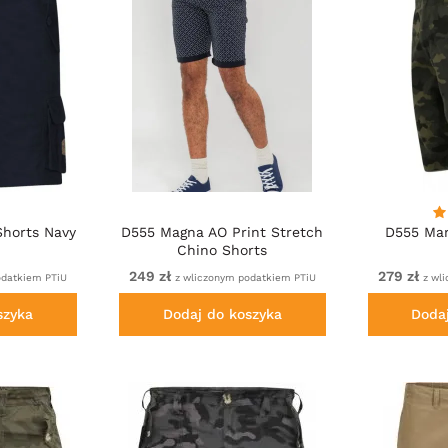
Shorts Navy
D555 Magna AO Print Stretch
D555 Mar
Chino Shorts
249 zł
279 zł
odatkiem PTiU
z wliczonym podatkiem PTiU
z wli
szyka
Dodaj do koszyka
Doda