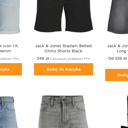
 Icon I.K.
Jack & Jones Stadam Belted
Jack & Jo
 Denim
Chino Shorts Black
Long 
249 zł
Od 329 zł
odatkiem PTiU
z wliczonym podatkiem PTiU
szyka
Dodaj do koszyka
Doda