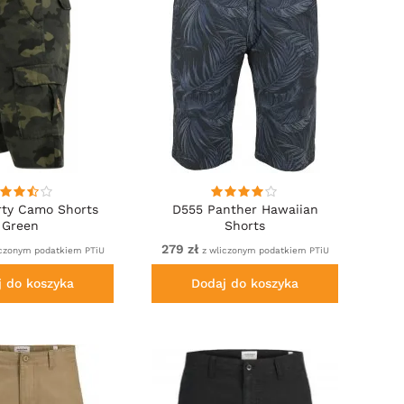
ty Camo Shorts
D555 Panther Hawaiian
Green
Shorts
279 zł
czonym podatkiem PTiU
z wliczonym podatkiem PTiU
j do koszyka
Dodaj do koszyka