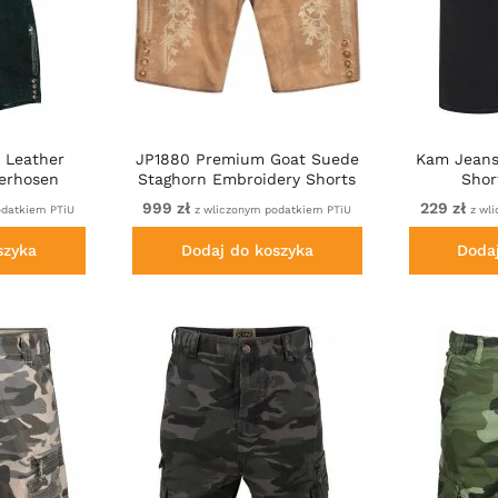
 Leather
JP1880 Premium Goat Suede
Kam Jeans
derhosen
Staghorn Embroidery Shorts
Shor
een
Leather Brown
999 zł
229 zł
odatkiem PTiU
z wliczonym podatkiem PTiU
z wli
szyka
Dodaj do koszyka
Doda