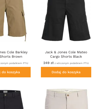
nes Cole Barkley
Jack & Jones Cole Mateo
Shorts Brown
Cargo Shorts Black
249 zł
iczonym podatkiem PTiU
z wliczonym podatkiem PTiU
j do koszyka
Dodaj do koszyka