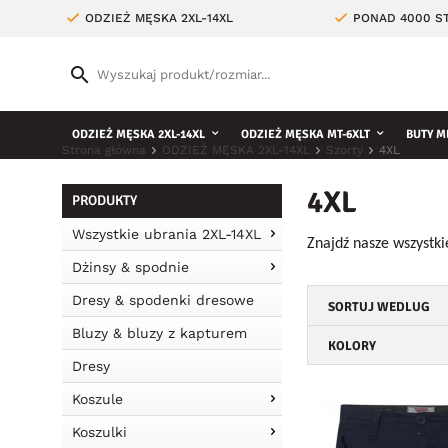
ODZIEŻ MĘSKA 2XL-14XL
PONAD 4000 ST
ODZIEŻ MĘSKA 2XL-14XL
ODZIEŻ MĘSKA MT-6XLT
BUTY M
Strona główna
ODZIEŻ MĘSKA 2XL-14XL
Szorty
4XL
4XL
PRODUKTY
Wszystkie ubrania 2XL-14XL
Znajdź nasze wszystki
Dżinsy & spodnie
Dresy & spodenki dresowe
SORTUJ WEDLUG
Bluzy & bluzy z kapturem
KOLORY
Dresy
Koszule
Koszulki