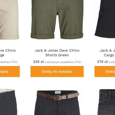
ave Chino
Jack & Jones Dave Chino
Jack & J
ige
Shorts Green
Cargo
229 zł
279 zł
odatkiem PTiU
z wliczonym podatkiem PTiU
z wli
szyka
Dodaj do koszyka
Doda