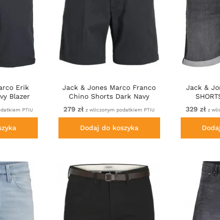
rco Erik
Jack & Jones Marco Franco
Jack & Jo
vy Blazer
Chino Shorts Dark Navy
SHORTS
279 zł
329 zł
odatkiem PTiU
z wliczonym podatkiem PTiU
z wli
szyka
Dodaj do koszyka
Doda