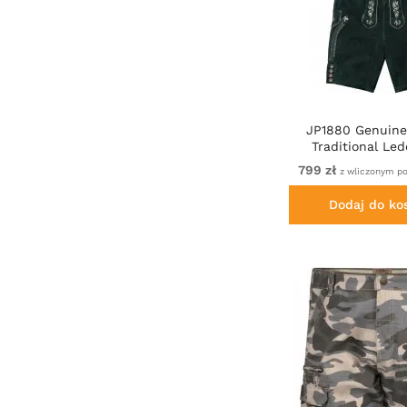
JP1880 Genuine
Traditional Le
Shorts Gr
799 zł
z wliczonym p
Dodaj do ko