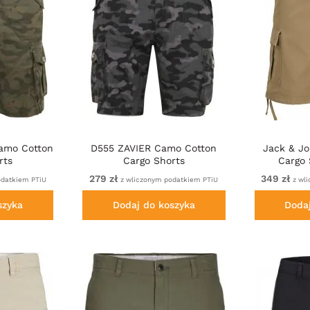
amo Cotton
D555 ZAVIER Camo Cotton
Jack & Jo
rts
Cargo Shorts
Cargo 
279 zł
349 zł
odatkiem PTiU
z wliczonym podatkiem PTiU
z wl
szyka
Dodaj do koszyka
Doda