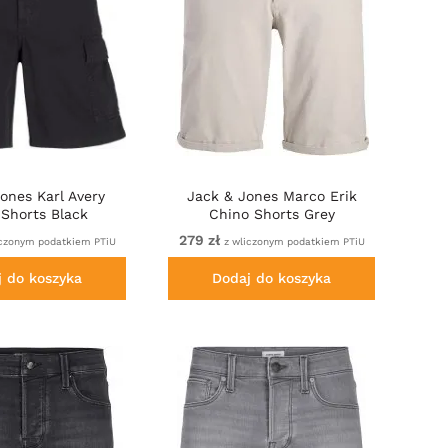
ones Karl Avery
Jack & Jones Marco Erik
 Shorts Black
Chino Shorts Grey
279 zł
czonym podatkiem PTiU
z wliczonym podatkiem PTiU
j do koszyka
Dodaj do koszyka