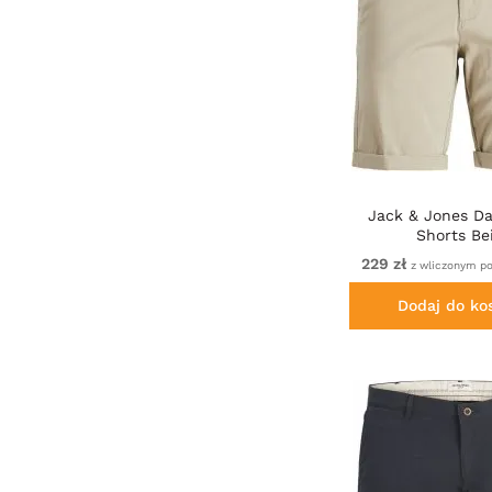
Jack & Jones D
Shorts Be
229 zł
z wliczonym p
Dodaj do ko