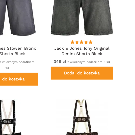
nes Stowen Bronx
Jack & Jones Tony Original
Shorts Black
Denim Shorts Black
349 zł
z wliczonym podatkiem
z wliczonym podatkiem PTiU
PTiU
Dodaj do koszyka
j do koszyka