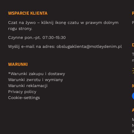
WSPARCIE KLIENTA
Czat na żywo – kliknij ikonę czatu w prawym dolnym
P
rogu strony.
Czynne pon.-pt. 07:30-15:30
Wyślij e-mail na adres:
obslugaklienta@motleydenim.pl
T
m
WARUNKI
*Warunki zakupu i dostawy
Warunki zwrotu i wymiany
Warunki reklamacji
Privacy policy
Cookie-settings
N
R