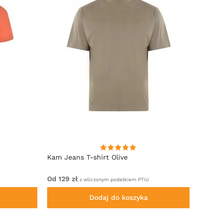
Kam Jeans T-shirt Olive
Kam J
Od 129 zł
Od 129
z wliczonym podatkiem PTiU
Dodaj do koszyka