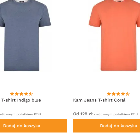
T-shirt Indigo blue
Kam Jeans T-shirt Coral
Od 129 zł
wliczonym podatkiem PTiU
z wliczonym podatkiem PTiU
Dodaj do koszyka
Dodaj do koszyka