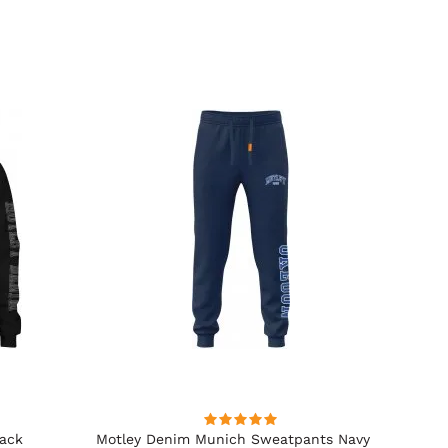
lack
Motley Denim Munich Sweatpants Navy
Motle