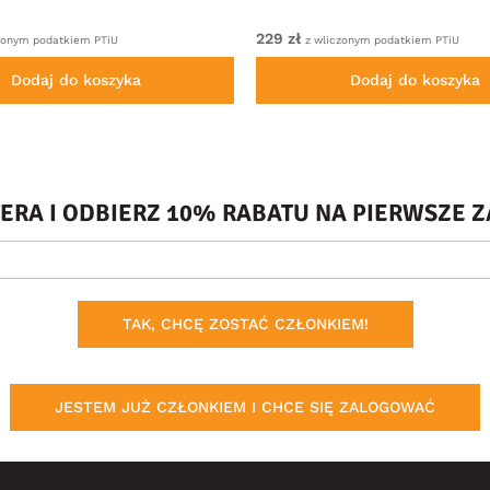
229 zł
zonym podatkiem PTiU
z wliczonym podatkiem PTiU
Dodaj do koszyka
Dodaj do koszyka
TERA I ODBIERZ 10% RABATU NA PIERWSZE
TAK, CHCĘ ZOSTAĆ CZŁONKIEM!
JESTEM JUŻ CZŁONKIEM I CHCE SIĘ ZALOGOWAĆ