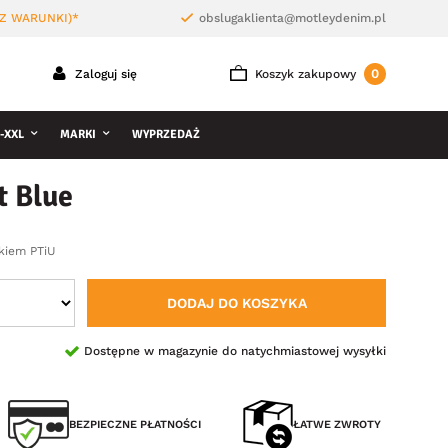
Z WARUNKI)*
obslugaklienta@motleydenim.pl
0
Zaloguj się
Koszyk zakupowy
-XXL
MARKI
WYPRZEDAŻ
t Blue
kiem PTiU
DODAJ DO KOSZYKA
Dostępne w magazynie do natychmiastowej wysyłki
BEZPIECZNE PŁATNOŚCI
ŁATWE ZWROTY