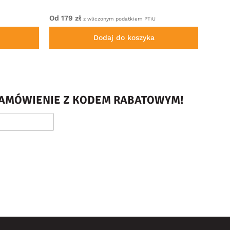
Od 179 zł
Od 22
z wliczonym podatkiem PTiU
Dodaj do koszyka
 ZAMÓWIENIE Z KODEM RABATOWYM!