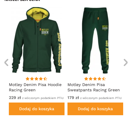
irt
Motley Denim Pisa Hoodie
Motley Denim Pisa
Mo
Racing Green
Sweatpants Racing Green
Ho
229 zł
179 zł
22
em
z wliczonym podatkiem PTiU
z wliczonym podatkiem PTiU
Dodaj do koszyka
Dodaj do koszyka