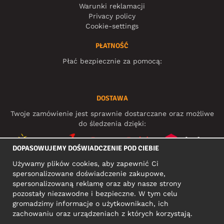
Warunki reklamacji
Privacy policy
Cookie-settings
PŁATNOŚĆ
Płać bezpiecznie za pomocą:
DOSTAWA
Twoje zamówienie jest sprawnie dostarczane oraz możliwe
do śledzenia dzięki:
DOPASOWUJEMY DOŚWIADCZENIE POD CIEBIE
Używamy plików cookies, aby zapewnić Ci
MEDIA SPOŁECZNOŚCIOWE
spersonalizowane doświadczenie zakupowe,
spersonalizowaną reklamę oraz aby nasze strony
pozostały niezawodne i bezpieczne. W tym celu
gromadzimy informacje o użytkownikach, ich
ADRES KONTAKTOWY
zachowaniu oraz urządzeniach z których korzystają.
Motley Denim Europe OÜ